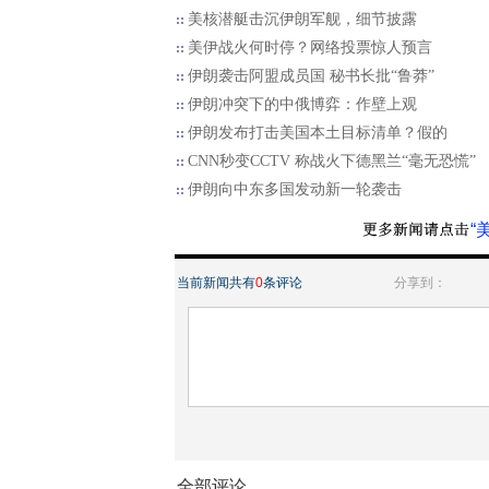
美核潜艇击沉伊朗军舰，细节披露
美伊战火何时停？网络投票惊人预言
伊朗袭击阿盟成员国 秘书长批“鲁莽”
伊朗冲突下的中俄博弈：作壁上观
伊朗发布打击美国本土目标清单？假的
CNN秒变CCTV 称战火下德黑兰“毫无恐慌”
伊朗向中东多国发动新一轮袭击
“
当前新闻共有
0
条评论
分享到：
全部评论