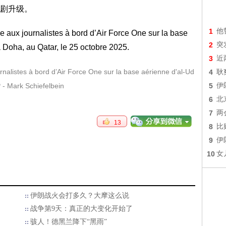
剧升级。
1
他
2
突
3
近
nalistes à bord d’Air Force One sur la base aérienne d'al-Ud
4
耿
 - Mark Schiefelbein
5
伊
6
北
7
两
13
8
比
9
伊
10
女
伊朗战火会打多久？大摩这么说
战争第9天：真正的大变化开始了
骇人！德黑兰降下“黑雨”