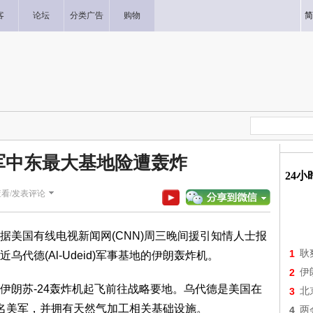
客
论坛
分类广告
购物
简
美军中东最大基地险遭轰炸
24
查看/发表评论
据美国有线电视新闻网(CNN)周三晚间援引知情人士报
1
耿
代德(Al-Udeid)军事基地的伊朗轰炸机。
2
伊
伊朗苏-24轰炸机起飞前往战略要地。乌代德是美国在
3
北
名美军，并拥有天然气加工相关基础设施。
4
两