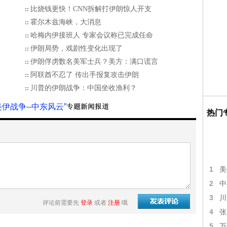
比烧钱更快！CNN拆解打伊朗惊人开支
霍尔木兹海峡，大消息
哈梅内伊接班人 专家会议称已完成任命
伊朗局势，戏剧性变化出现了
伊朗俘虏数名美军士兵？美方：满口谎言
阿联酋不忍了 传出手报复攻击伊朗
川普的伊朗战争：中国坐收渔利？
美伊战争--中东风云”
热门
1
美
2
中
3
川
评论前需要先
登录
或者
注册
哦
4
张
5
万