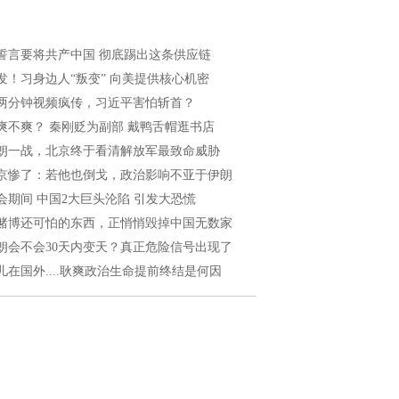
誓言要将共产中国 彻底踢出这条供应链
发！习身边人“叛变” 向美提供核心机密
两分钟视频疯传，习近平害怕斩首？
爽不爽？ 秦刚贬为副部 戴鸭舌帽逛书店
朗一战，北京终于看清解放军最致命威胁
京惨了：若他也倒戈，政治影响不亚于伊朗
会期间 中国2大巨头沦陷 引发大恐慌
赌博还可怕的东西，正悄悄毁掉中国无数家
朗会不会30天内变天？真正危险信号出现了
儿在国外....耿爽政治生命提前终结是何因