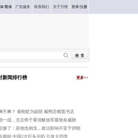
体
/
繁体
广告服务
联系我们
关于万维
登录
/
注册
小时新闻排行榜
更多>>
爽不爽？ 秦刚贬为副部 戴鸭舌帽逛书店
朗一战，北京终于看清解放军最致命威胁
京惨了：若他也倒戈，政治影响不亚于伊朗
会期间 中国2大巨头沦陷 引发大恐慌