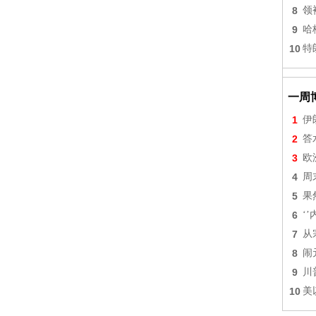
8
领
9
哈
10
特
一周
1
伊
2
答
3
欧
4
周
5
果
6
‘
7
从
8
闹
9
川
10
美