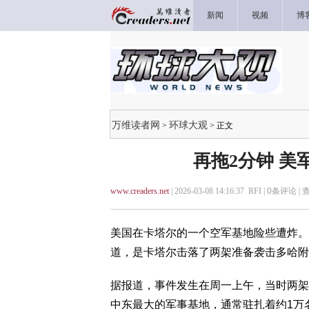
新闻
视频
博
万维读者网
环球大观
>
> 正文
再拖2分钟 
www.creaders.net
| 2026-03-08 14:16:37 RFI |
0
条评论 |
美国在卡塔尔的一个空军基地险些遭炸。
道，是卡塔尔击落了两架准备袭击多哈附近乌
据报道，事件发生在周一上午，当时两架
中东最大的军事基地，通常驻扎着约1万