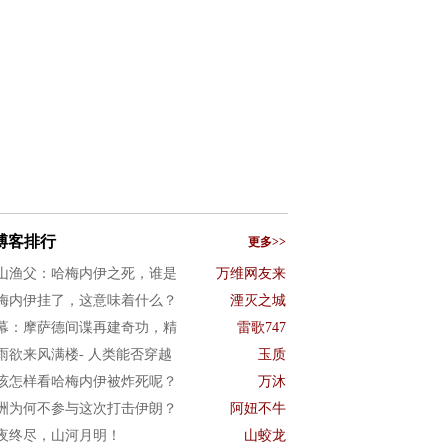
博客排行
更多>>
山渔父：哈梅内伊之死，谁是
万维网友来
梅内伊挂了，这意味着什么？
湮灭之城
幕：摩萨德间谍再建奇功，精
雷歌747
雨欲来风满楼- 人类能否穿越
玉质
该怎样看哈梅内伊被炸死呢？
万沐
洲为何不参与这次打击伊朗？
阿妞不牛
夜终尽，山河月明！
山蛟龙