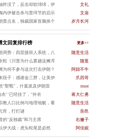
袖炸没了，反击却软绵绵，伊
文礼
梅内伊被击杀与普珥节的启示
文庙
朗普点名，独裁国家首脑挨个
岁月长河
博文回复排行榜
更多>>
朗局势：四层接班人系统，八
随意生活
水蛇《川普为什么要趟这摊浑
随逛
洲为何不参与这次打击伊朗？
阿妞不牛
末段子：感谢金三胖，让美伊
爪四哥
然“聖戰”，什葉派及伊朗宣
must
’内衣‘’已经挂了，“外衣
蒋大仁勇
宗教人口比例与地理地貌，看
随意生活
元宵，打灯谜
良邑
普的"反独裁”和习主席
右撇子
以伊大战：虎头蛇尾是必然
阿佳妮