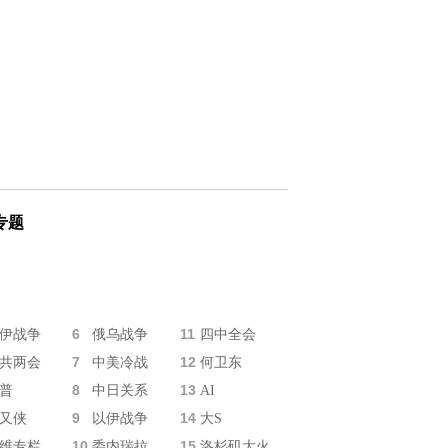
专题
6
11
伊战争
俄乌战争
四中全会
7
12
共两会
中美冷战
何卫东
8
13
普
中日关系
AI
9
14
又侠
以伊战争
大S
10
15
维专栏
委内瑞拉
洛杉矶大火