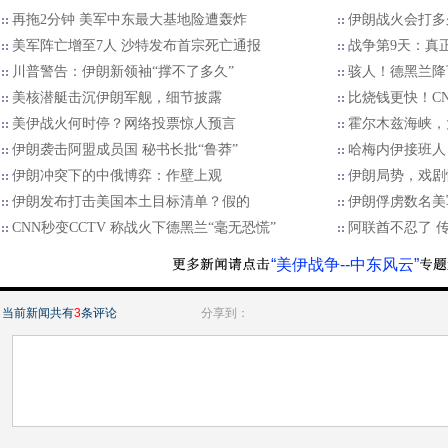
再拖2分钟 美军中东最大基地险遭轰炸
伊朗战火会打多
美军阵亡增至7人 沙特发布首宗死亡通报
战争第9天：真
川普警告：伊朗新领袖“撑不了多久”
骇人！德黑兰降
美核潜艇击沉伊朗军舰，细节披露
比烧钱更快！C
美伊战火何时停？网络投票惊人预言
霍尔木兹海峡，
伊朗袭击阿盟成员国 秘书长批“鲁莽”
哈梅内伊接班人
伊朗冲突下的中俄博弈：作壁上观
伊朗局势，戏剧
伊朗发布打击美国本土目标清单？假的
伊朗俘虏数名美
CNN秒变CCTV 称战火下德黑兰“毫无恐慌”
阿联酋不忍了 
“美伊战争--中东风云”
当前新闻共有
3
条评论
分享到：