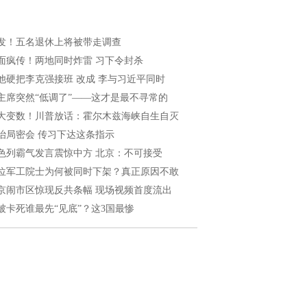
发！五名退休上将被带走调查
面疯传！两地同时炸雷 习下令封杀
他硬把李克强接班 改成 李与习近平同时
主席突然“低调了”——这才是最不寻常的
大变数！川普放话：霍尔木兹海峡自生自灭
治局密会 传习下达这条指示
色列霸气发言震惊中方 北京：不可接受
位军工院士为何被同时下架？真正原因不敢
京闹市区惊现反共条幅 现场视频首度流出
被卡死谁最先“见底”？这3国最惨