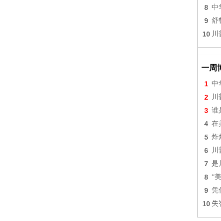
8
中
9
舒
10
川
一周
1
中
2
川
3
谁
4
在
5
炸
6
川
7
是
8
“
9
凭
10
失