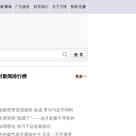
体
/
繁体
广告服务
联系我们
关于万维
登录
/
注册
小时新闻排行榜
更多>>
他硬把李克强接班 改成 李与习近平同时
主席突然“低调了”——这才是最不寻常的
治局密会 传习下达这条指示
色列霸气发言震惊中方 北京：不可接受