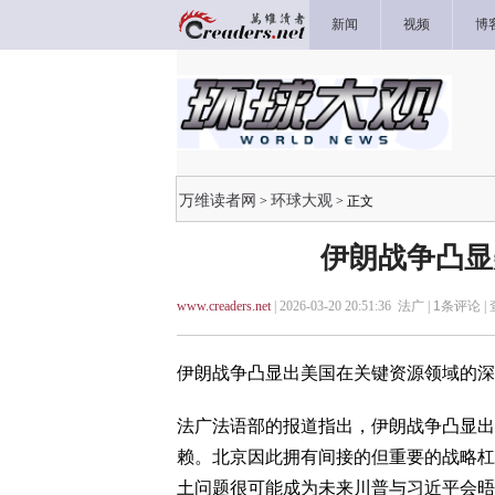
新闻
视频
博
万维读者网
环球大观
>
> 正文
伊朗战争凸显
www.creaders.net
| 2026-03-20 20:51:36 法广 |
1
条评论 |
伊朗战争凸显出美国在关键资源领域的深
法广法语部的报道指出，伊朗战争凸显出
赖。北京因此拥有间接的但重要的战略杠
土问题很可能成为未来川普与习近平会晤