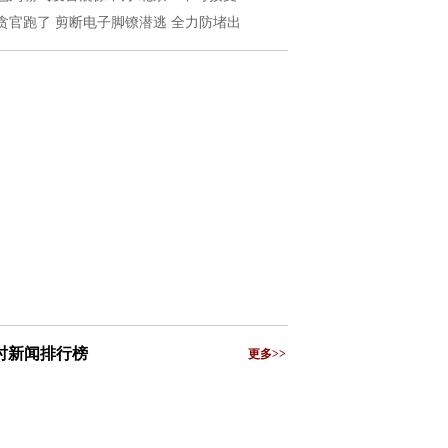
贪官跑了 剪断电子脚镣潜逃 全力防堵出
小时新闻排行榜
更多>>