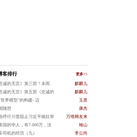
博客排行
更多>>
忠诚的无言》第三部 ? 未雨
麒麟儿
忠诚的无言》第五部《忠诚的
麒麟儿
I"世界模型”的构建- 迈
玉质
国随想
康杰
急呼吁川普阻止习近平疯狂举
万维网友来
美国的华人，有7-800万，没
翰山
车司机的经历（九）
李公尚