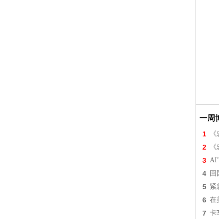
一周
1
《
2
《
3
A
4
回
5
紧
6
在
7
卡