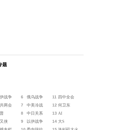
专题
6
11
伊战争
俄乌战争
四中全会
7
12
共两会
中美冷战
何卫东
8
13
普
中日关系
AI
9
14
又侠
以伊战争
大S
10
15
维专栏
委内瑞拉
洛杉矶大火