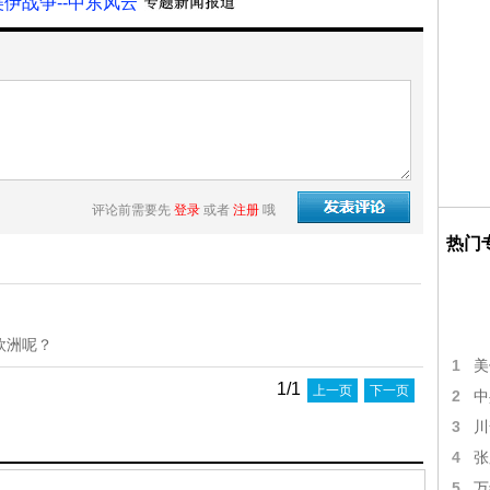
美伊战争--中东风云”
评论前需要先
登录
或者
注册
哦
热门
欧洲呢？
1
美
1/1
上一页
下一页
2
中
3
川
4
张
5
万