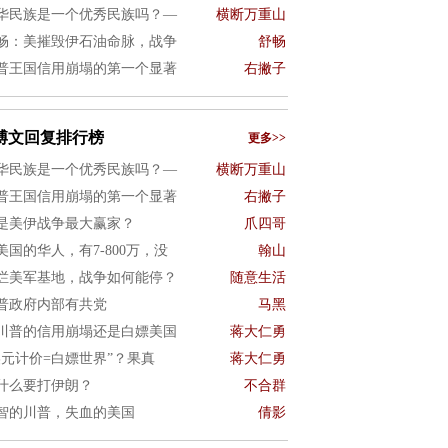
华民族是一个优秀民族吗？—
横断万重山
畅：美摧毁伊石油命脉，战争
舒畅
普王国信用崩塌的第一个显著
右撇子
博文回复排行榜
更多>>
华民族是一个优秀民族吗？—
横断万重山
普王国信用崩塌的第一个显著
右撇子
是美伊战争最大赢家？
爪四哥
美国的华人，有7-800万，没
翰山
烂美军基地，战争如何能停？
随意生活
普政府内部有共党
马黑
川普的信用崩塌还是白嫖美国
蒋大仁勇
美元计价=白嫖世界”？果真
蒋大仁勇
什么要打伊朗？
不合群
智的川普，失血的美国
倩影