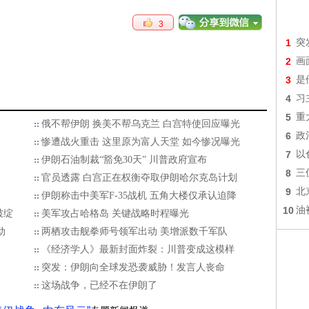
3
1
突
2
画
3
是
4
习
5
重
俄不帮伊朗 换美不帮乌克兰 白宫特使回应曝光
6
政
惨遭战火重击 这里原为富人天堂 如今惨况曝光
7
以
伊朗石油制裁“豁免30天” 川普政府宣布
8
三
官员透露 白宫正在权衡夺取伊朗哈尔克岛计划
9
北
伊朗称击中美军F-35战机 五角大楼仅承认迫降
10
油
破绽
美军攻占哈格岛 关键战略时程曝光
动
两栖攻击舰拳师号领军出动 美增派数千军队
《经济学人》最新封面炸裂：川普变成这模样
突发：伊朗向全球发恐袭威胁！发言人丧命
这场战争，已经不在伊朗了