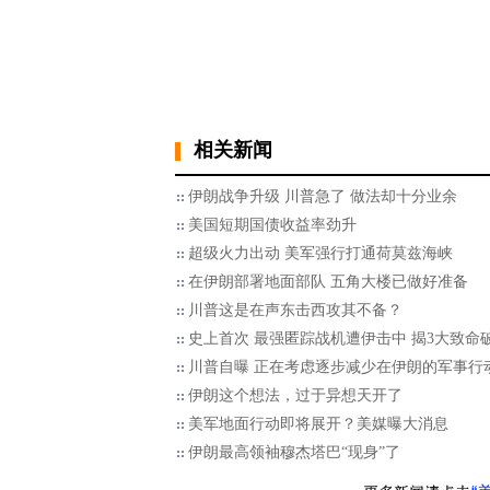
相关新闻
伊朗战争升级 川普急了 做法却十分业余
美国短期国债收益率劲升
超级火力出动 美军强行打通荷莫兹海峡
在伊朗部署地面部队 五角大楼已做好准备
川普这是在声东击西攻其不备？
史上首次 最强匿踪战机遭伊击中 揭3大致命
川普自曝 正在考虑逐步减少在伊朗的军事行
伊朗这个想法，过于异想天开了
美军地面行动即将展开？美媒曝大消息
伊朗最高领袖穆杰塔巴“现身”了