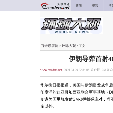
新闻
视频
博
万维读者网
环球大观
>
> 正文
伊朗导弹首射4
www.creaders.net
| 2026-03-20 22:34:06 联合报 |
3
条评论 
华尔街日报报道，美国与伊朗爆发战争后
印度洋的迪亚哥加西亚联合军事基地（Die
则遭美国军舰发射SM-3拦截弹应对，尚
东以外。