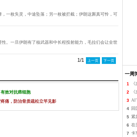
弹，一枚失灵，中途坠落；另一枚被拦截；伊朗这厮真可怜，可
要性。一旦伊朗有了核武器和中长程投射能力，毛拉们会让全世
1/1
上一页
下一页
一周
1
《
 有效对抗癌细胞
2
《
3
A
背疼痛，防治骨质疏松立竿见影
4
回
5
紧
6
在
7
卡