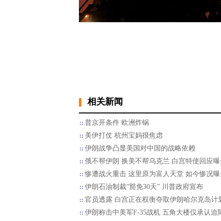
相关新闻
普京开条件 欧洲炸锅
美伊打仗 杭州宝妈很焦虑
伊朗战争凸显美国对中国的战略依赖
俄不帮伊朗 换美不帮乌克兰 白宫特使回应曝
惨遭战火重击 这里原为富人天堂 如今惨况曝
伊朗石油制裁“豁免30天” 川普政府宣布
官员透露 白宫正在权衡夺取伊朗哈尔克岛计
伊朗称击中美军F-35战机 五角大楼仅承认迫