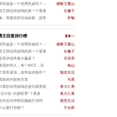
华民族是一个优秀民族吗？—
横断万重山
普王国信用崩塌的第一个显著
右撇子
畅：美摧毁伊石油命脉，战争
舒畅
博文回复排行榜
更多>>
华民族是一个优秀民族吗？—
横断万重山
普王国信用崩塌的第一个显著
右撇子
是美伊战争最大赢家？
爪四哥
美国的华人，有7-800万，没
翰山
烂美军基地，战争如何能停？
随意生活
普政府内部有共党
马黑
川普的信用崩塌还是白嫖美国
蒋大仁勇
美元计价=白嫖世界”？果真
蒋大仁勇
色列会对伊朗实施核打击吗
随意生活
什么要打伊朗？
不合群