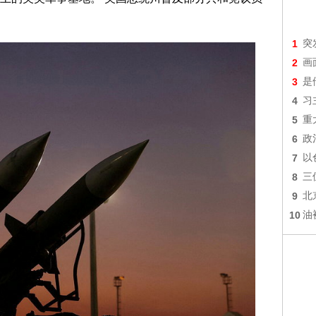
1
突
2
画
3
是
4
习
5
重
6
政
7
以
8
三
9
北
10
油