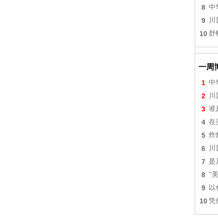
8
中
9
川
10
舒
一周
1
中
2
川
3
谁
4
在
5
炸
6
川
7
是
8
“
9
以
10
凭