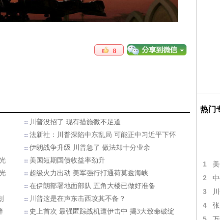
8
热门
川普没招了 现有措施微不足道
法新社：川普深陷中东乱局 可能正中习近平下怀
伊朗战争升级 川普急了 做法却十分业余
光
美国短期国债收益率劲升
1
美
光
超级火力出动 美军强行打通荷莫兹海峡
2
中
在伊朗部署地面部队 五角大楼已做好准备
3
川
划
川普这是在声东击西攻其不备？
4
张
降
史上首次 最强匿踪战机遭伊击中 揭3大致命破绽
5
万