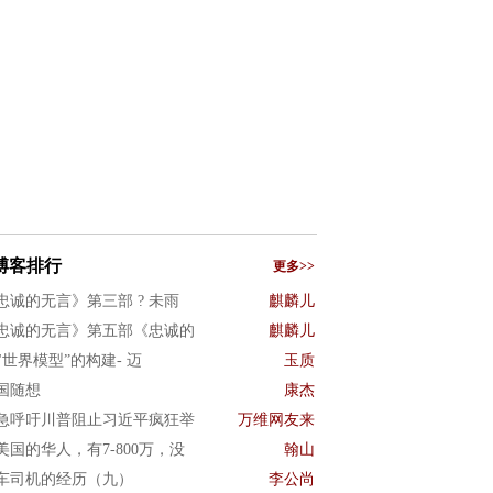
博客排行
更多>>
忠诚的无言》第三部 ? 未雨
麒麟儿
忠诚的无言》第五部《忠诚的
麒麟儿
I"世界模型”的构建- 迈
玉质
国随想
康杰
急呼吁川普阻止习近平疯狂举
万维网友来
美国的华人，有7-800万，没
翰山
车司机的经历（九）
李公尚