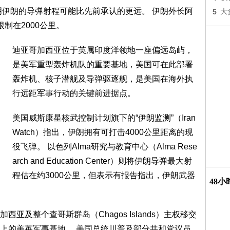
明伊朗的导弹射程可能比先前承认的更远。 伊朗外长阿
5
大
制在2000公里。
迪亚哥加西亚位于英属印度洋领地一座偏远岛屿，
是美军重型轰炸机队的重要基地，美国可在此部署
轰炸机、核子潜舰及导弹驱逐舰，是美国在海外执
行远距军事行动的关键前进据点。
美国威斯康星核武控制计划旗下的“伊朗监测”（Iran
Watch）指出，伊朗拥有可打击4000公里距离的现
役飞弹。 以色列Alma研究与教育中心（Alma Rese
arch and Education Center）则将伊朗导弹最大射
程估在约3000公里，但表示有报告指出，伊朗武器
48
及整个查哥斯群岛（Chagos Islands）主权移交
上的美英军事基地。 美国总统川普及部分共和党议员