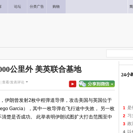
客
论坛
分类广告
购物
简
000公里外 美英联合基地
24
|
查看/发表评论
，伊朗曾发射2枚中程弹道导弹，攻击美国与英国位于
1
是
go Garcia），其中一枚导弹在飞行途中失效， 另一枚
2
习
不清楚是否成功。 此举表明伊朗试图扩大打击范围至中
3
政
4
以