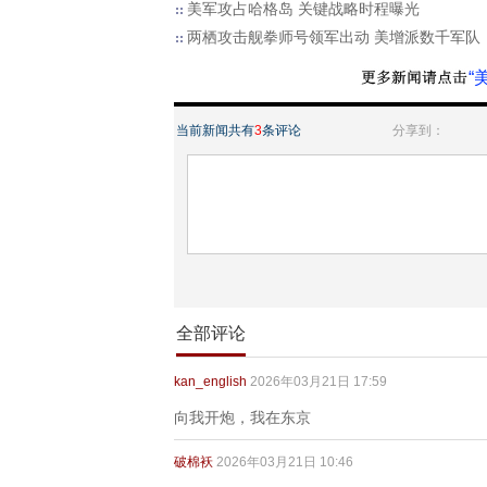
美军攻占哈格岛 关键战略时程曝光
两栖攻击舰拳师号领军出动 美增派数千军队
“
当前新闻共有
3
条评论
分享到：
全部评论
kan_english
2026年03月21日 17:59
向我开炮，我在东京
破棉袄
2026年03月21日 10:46