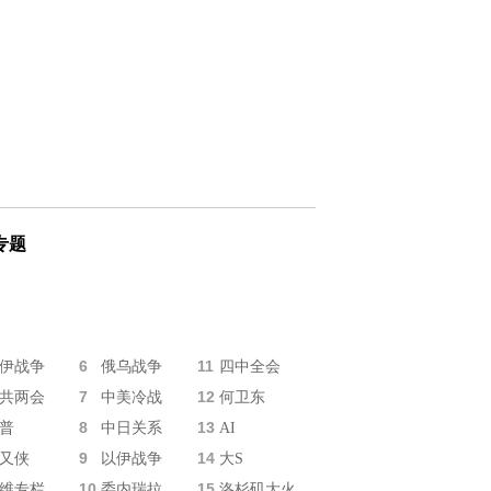
专题
6
11
伊战争
俄乌战争
四中全会
7
12
共两会
中美冷战
何卫东
8
13
普
中日关系
AI
9
14
又侠
以伊战争
大S
10
15
维专栏
委内瑞拉
洛杉矶大火