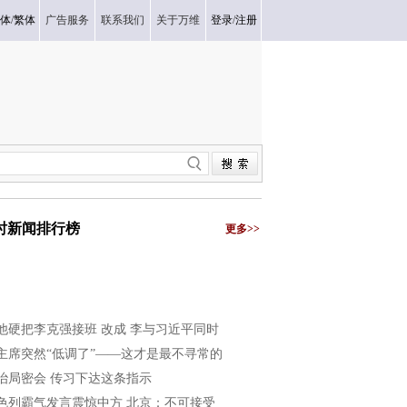
体
/
繁体
广告服务
联系我们
关于万维
登录
/
注册
小时新闻排行榜
更多>>
他硬把李克强接班 改成 李与习近平同时
主席突然“低调了”——这才是最不寻常的
治局密会 传习下达这条指示
色列霸气发言震惊中方 北京：不可接受