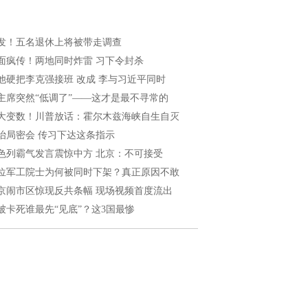
发！五名退休上将被带走调查
面疯传！两地同时炸雷 习下令封杀
他硬把李克强接班 改成 李与习近平同时
主席突然“低调了”——这才是最不寻常的
大变数！川普放话：霍尔木兹海峡自生自灭
治局密会 传习下达这条指示
色列霸气发言震惊中方 北京：不可接受
位军工院士为何被同时下架？真正原因不敢
京闹市区惊现反共条幅 现场视频首度流出
被卡死谁最先“见底”？这3国最惨