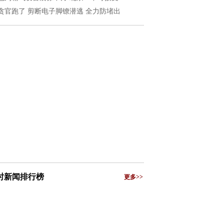
贪官跑了 剪断电子脚镣潜逃 全力防堵出
小时新闻排行榜
更多>>