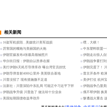
相关新闻
16架军机损毁...美媒统计美军战损
嘿，大棋！
厉害国的嘴炮与美丽国的火炮
中东塑料联盟一
伊朗官媒发布4张最高领袖照片
伊朗走出惊人自
华尔街日报：伊朗自认胜券在握
伊朗战争要打到
美打伊朗6天耗尽导弹库存 曝台湾官员担忧
伊朗完蛋了！ 川
伊朗导弹首射4000公里外 美英联合基地
普京开条件 欧
川普没招了 现有措施微不足道
美伊打仗 杭州
法新社：川普深陷中东乱局 可能正中习近平下怀
伊朗战争凸显美
伊朗战争升级 川普急了 做法却十分业余
俄不帮伊朗 换
美国短期国债收益率劲升
惨遭战火重击 