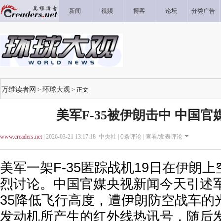
新闻
视频
博客
论坛
分类广告
万维读者网
环球大观
>
> 正文
美军F-35被伊朗击中 中国
www.creaders.net
| 2026-03-21 13:17:18 中央社 |
0
条评论 |
查看/发表评论
美军一架F-35匿踪战机19日在伊朗
烈讨论。中国官媒央视新闻今天引述军
35降低飞行高度，遭伊朗防空战车的
发动机所产生的红外线热讯号，随后