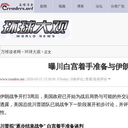
新闻
视频
博客
论坛
分类广告
万维读者网
环球大观
>
> 正文
曝川白宫着手准备与伊
www.creaders.net
| 2026-03-21 15:38:56 ETtoday |
0
条评论 |
查看/发表评论
伊朗战争开打3周后，美国政府已开始为战后局势与可能的外交
透露，美国总统川普团队已就战争下一阶段展开初步讨论，并评
性。
川普拟“逐步结束战争” 白宫着手准备谈判