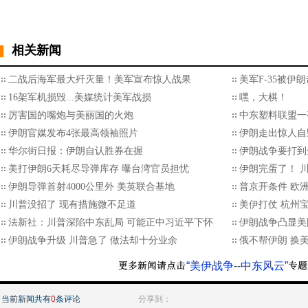
相关新闻
二战后海军最大歼灭量！美军宣布惊人战果
美军F-35被伊
16架军机损毁...美媒统计美军战损
嘿，大棋！
厉害国的嘴炮与美丽国的火炮
中东塑料联盟一
伊朗官媒发布4张最高领袖照片
伊朗走出惊人自
华尔街日报：伊朗自认胜券在握
伊朗战争要打到
美打伊朗6天耗尽导弹库存 曝台湾官员担忧
伊朗完蛋了！ 川
伊朗导弹首射4000公里外 美英联合基地
普京开条件 欧
川普没招了 现有措施微不足道
美伊打仗 杭州
法新社：川普深陷中东乱局 可能正中习近平下怀
伊朗战争凸显美
伊朗战争升级 川普急了 做法却十分业余
俄不帮伊朗 换
“美伊战争--中东风云”
当前新闻共有
0
条评论
分享到：