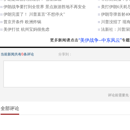
伊朗战争要打到全世界 景点旅游胜地不再安全
美打伊朗6天耗
伊朗完蛋了！ 川普直言“不想停火”
伊朗导弹首射40
普京开条件 欧洲炸锅
川普没招了 现
美伊打仗 杭州宝妈很焦虑
法新社：川普深
“美伊战争--中东风云”
当前新闻共有
0
条评论
分享到：
评论前需要先
全部评论