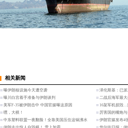
相关新闻
曝伊朗核设施今天遭空袭
泽伦斯基：已派
曝川白宫着手准备与伊朗谈判
二战后海军最大
美军F-35被伊朗击中 中国官媒曝这原因
16架军机损毁.
嘿，大棋！
厉害国的嘴炮与
中东塑料联盟一夜翻脸！全靠美国压住这锅沸水
伊朗官媒发布4
伊朗走出惊人自毁棋！ 雪上加霜
华尔街日报：伊