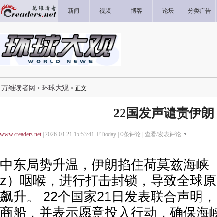
新闻
视频
博客
论坛
分类广告
万维读者网
环球大观
>
> 正文
22国发声谴责伊朗
www.creaders.net
| 2026-03-21 15:53:41 ETtoday |
0
条评论 |
查看/发表评论
中东局势升温，伊朗掐住荷莫兹海峡（Strai
z）咽喉，进行打击封锁，导致全球
飙升。 22个国家21日发表联合声明
商船，并表示愿意投入行动，确保海