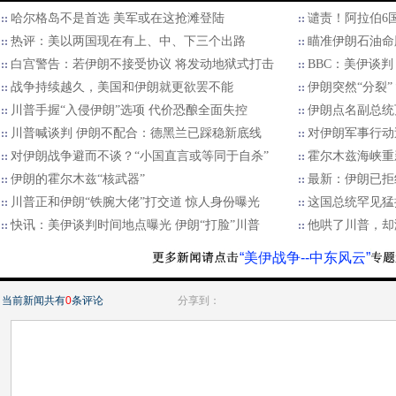
哈尔格岛不是首选 美军或在这抢滩登陆
谴责！阿拉伯6
热评：美以两国现在有上、中、下三个出路
瞄准伊朗石油命
白宫警告：若伊朗不接受协议 将发动地狱式打击
BBC：美伊谈判
战争持续越久，美国和伊朗就更欲罢不能
伊朗突然“分裂
川普手握“入侵伊朗”选项 代价恐酿全面失控
伊朗点名副总统
川普喊谈判 伊朗不配合：德黑兰已踩稳新底线
对伊朗军事行动
对伊朗战争避而不谈？“小国直言或等同于自杀”
霍尔木兹海峡重
伊朗的霍尔木兹“核武器”
最新：伊朗已拒
川普正和伊朗“铁腕大佬”打交道 惊人身份曝光
这国总统罕见猛
快讯：美伊谈判时间地点曝光 伊朗“打脸”川普
他哄了川普，却
“美伊战争--中东风云”
当前新闻共有
0
条评论
分享到：