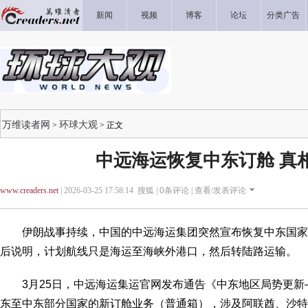
新闻
视频
博客
论坛
分类广告
万维读者网
环球大观
>
> 正文
中远海运恢复中东订舱 真
www.creaders.net
| 2026-03-25 17:58:14 搜狐 |
0
条评论 |
查看/发表评论
伊朗战事持续，中国的中远海运集团突然宣布恢复中东国家
后说明，计划航线只是海运至海峡外港口，然后转陆路运输。
3月25日，中远海运集运官网发布通告《中东地区局势更新—
东至中东部分国家的新订舱业务（普通箱），涉及阿联酋、沙特