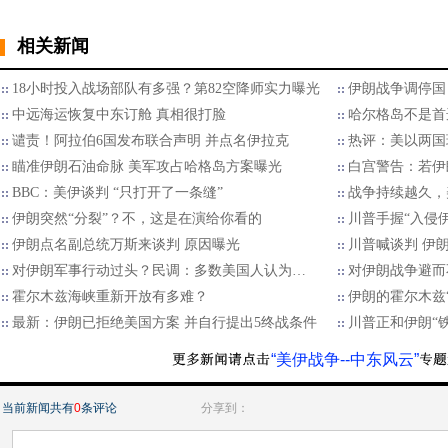
相关新闻
18小时投入战场部队有多强？第82空降师实力曝光
伊朗战争调停国
中远海运恢复中东订舱 真相很打脸
哈尔格岛不是首
谴责！阿拉伯6国发布联合声明 并点名伊拉克
热评：美以两国
瞄准伊朗石油命脉 美军攻占哈格岛方案曝光
白宫警告：若伊
BBC：美伊谈判 “只打开了一条缝”
战争持续越久，
伊朗突然“分裂”？不，这是在演给你看的
川普手握“入侵
伊朗点名副总统万斯来谈判 原因曝光
川普喊谈判 伊
对伊朗军事行动过头？民调：多数美国人认为…
对伊朗战争避而
霍尔木兹海峡重新开放有多难？
伊朗的霍尔木兹
最新：伊朗已拒绝美国方案 并自行提出5终战条件
川普正和伊朗“
“美伊战争--中东风云”
当前新闻共有
0
条评论
分享到：