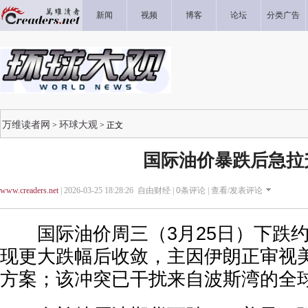
新闻
视频
博客
论坛
分类广告
万维读者网
环球大观
>
> 正文
国际油价暴跌后急拉
www.creaders.net
| 2026-03-25 18:28:26 自由财经 |
0
条评论 |
查看/发表评论
国际油价周三（3月25日）下跌约
现更大跌幅后收敛，主因伊朗正审视
方案；该冲突已干扰来自波斯湾的全