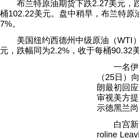
布兰特原油期货下跌2.27美元，跌
桶102.22美元。盘中稍早，布兰特
7%。
美国纽约西德州中级原油（WTI）期
元，跌幅同为2.2%，收于每桶90.32
一名伊朗
（25日）
朗最初回应
审视美方提
示德黑兰尚
白宫新闻
roline L