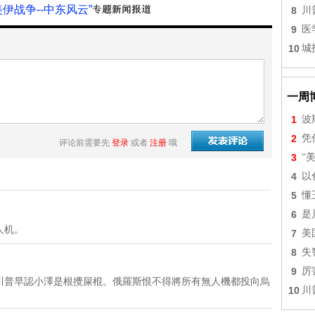
美伊战争--中东风云”
8
川
9
医
10
城
一周
1
波
2
凭
评论前需要先
登录
或者
注册
哦
3
“
4
以
5
懂
6
是
人机。
7
美
8
失
9
厉
川普早認小澤是根攪屎棍。俄羅斯恨不得將所有無人機都投向烏
10
川