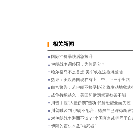
相关新闻
国际油价暴跌后急拉升
伊朗战争调停国，为何是它？
哈尔格岛不是首选 美军或在这抢滩登陆
热评：美以两国现在有上、中、下三个出路
白宫警告：若伊朗不接受协议 将发动地狱式
战争持续越久，美国和伊朗就更欲罢不能
川普手握“入侵伊朗”选项 代价恐酿全面失控
川普喊谈判 伊朗不配合：德黑兰已踩稳新底
对伊朗战争避而不谈？“小国直言或等同于自
伊朗的霍尔木兹“核武器”