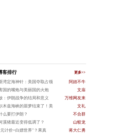
博客排行
更多>>
斯湾定海神针：美国夺取占领
阿妞不牛
害国的嘴炮与美丽国的火炮
文庙
放：伊朗战争的结局和意义
万维网友来
尔木兹海峡的噩梦结束了！美
文礼
什么要打伊朗？
不合群
何溪猪最近变得低调了？
山蛟龙
美元计价=白嫖世界”？果真
蒋大仁勇