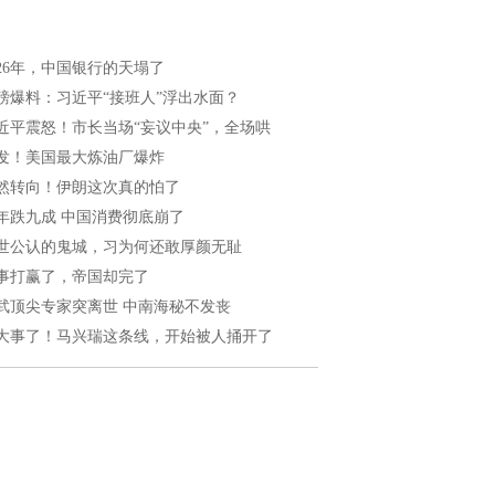
026年，中国银行的天塌了
磅爆料：习近平“接班人”浮出水面？
近平震怒！市长当场“妄议中央”，全场哄
发！美国最大炼油厂爆炸
然转向！伊朗这次真的怕了
年跌九成 中国消费彻底崩了
世公认的鬼城，习为何还敢厚颜无耻
事打赢了，帝国却完了
武顶尖专家突离世 中南海秘不发丧
大事了！马兴瑞这条线，开始被人捅开了