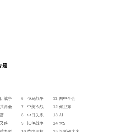
专题
6
11
伊战争
俄乌战争
四中全会
7
12
共两会
中美冷战
何卫东
8
13
普
中日关系
AI
9
14
又侠
以伊战争
大S
10
15
维专栏
委内瑞拉
洛杉矶大火