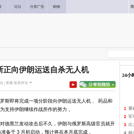
客
论坛
分类广告
购物
简
斯正向伊朗运送自杀无人机
24
论 |
查看/发表评论
斯即将完成一项分阶段向伊朗运送无人机 、 药品和
1
重
为支持伊朗继续作战所作的努力 。
2
军
德黑兰发动攻击后不久，伊朗与俄罗斯高级官员就开
3
出
准备于 3 月初启动，预计将在本月底完成 。
4
杨