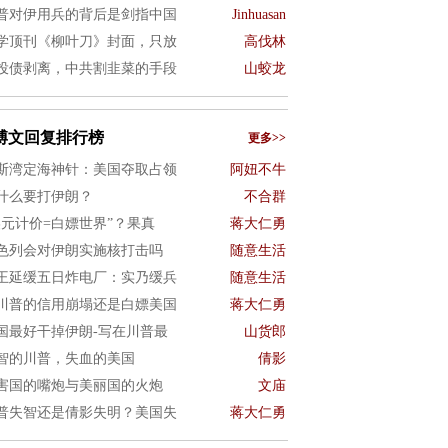
普对伊用兵的背后是剑指中国
Jinhuasan
学顶刊《柳叶刀》封面，只放
高伐林
投债剥离，中共割韭菜的手段
山蛟龙
博文回复排行榜
更多>>
斯湾定海神针：美国夺取占领
阿妞不牛
什么要打伊朗？
不合群
美元计价=白嫖世界”？果真
蒋大仁勇
色列会对伊朗实施核打击吗
随意生活
王延缓五日炸电厂：实乃缓兵
随意生活
川普的信用崩塌还是白嫖美国
蒋大仁勇
国最好干掉伊朗-写在川普最
山货郎
智的川普，失血的美国
倩影
害国的嘴炮与美丽国的火炮
文庙
普失智还是倩影失明？美国失
蒋大仁勇