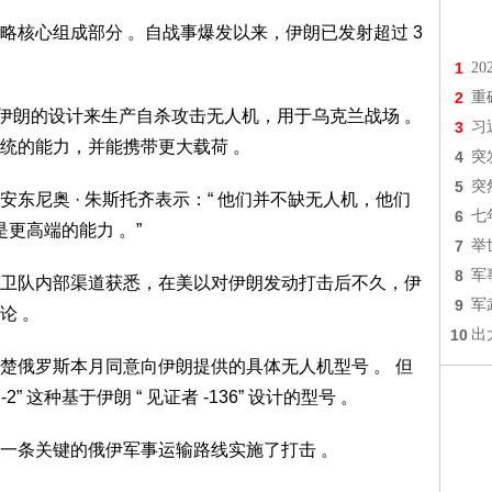
核心组成部分 。自战事爆发以来，伊朗已发射超过 3
1
2
2
重
于伊朗的设计来生产自杀攻击无人机，用于乌克兰战场 。
3
习
统的能力，并能携带更大载荷 。
4
突
5
突
尼奥 · 朱斯托齐表示：“ 他们并不缺无人机，他们
6
七
更高端的能力 。”
7
举
8
军
队内部渠道获悉，在美以对伊朗发动打击后不久，伊
9
军
论 。
10
出
俄罗斯本月同意向伊朗提供的具体无人机型号 。 但
” 这种基于伊朗 “ 见证者 -136” 设计的型号 。
条关键的俄伊军事运输路线实施了打击 。