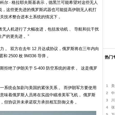
 · 格拉耶夫斯基表示，德黑兰可能希望对这些无人
她说，这些更先进的俄罗斯武器也可能提高伊朗无人机打
关技术整合进本土系统的情况下 。
无人机进行了大幅改进，包括发动机 、 导航和抗干扰
产的更先进 。”
。 双方在去年 12 月达成协议，俄罗斯将在三年内向
和 2500 枚 9M336 导弹 。
热门
了伊朗关于 S-400 防空系统的请求 。 这是俄罗
1
美
系统会加剧与美国的紧张关系 。 而伊朗军方要使用
2
中
意味着俄罗斯人员将在实战中瞄准美军飞机 。俄罗斯
3
川
，但协议并未承诺双方承担相互防御义务 。
4
张
5
万