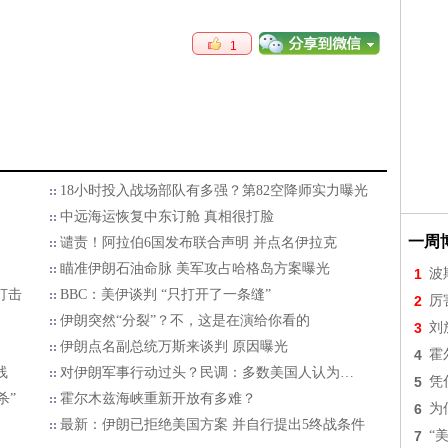
1
18小时投入战场部队有多强？第82空降师实力曝光
中远海运恢复中东订舱 真相很打脸
一周
谴责！阿拉伯6国发布联合声明 并点名伊拉克
瞄准伊朗石油命脉 美军攻占哈格岛方案曝光
1
波
打击
BBC：美伊谈判 “只打开了一条缝”
2
厉
伊朗突然“分裂”？不，这是在演给你看的
3
刘
伊朗点名副总统万斯来谈判 原因曝光
4
霍
线
对伊朗军事行动过头？民调：多数美国人认为…
5
凭
杀”
霍尔木兹海峡重新开放有多难？
6
为
最新：伊朗已拒绝美国方案 并自行提出5终战条件
7
“