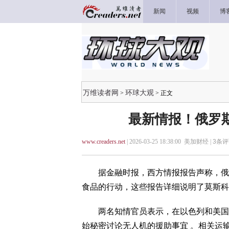
新闻
视频
博
万维读者网
环球大观
>
> 正文
最新情报！俄罗
www.creaders.net
| 2026-03-25 18:38:00 美加财经 |
3
条评
据金融时报，西方情报报告声称，俄罗
食品的行动，这些报告详细说明了莫斯科
两名知情官员表示，在以色列和美国对
始秘密讨论无人机的援助事宜 。相关运输