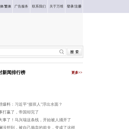
体
/
繁体
广告服务
联系我们
关于万维
登录
/
注册
小时新闻排行榜
更多>>
磅爆料：习近平“接班人”浮出水面？
事打赢了，帝国却完了
大事了！马兴瑞这条线，开始被人捅开了
澜没想到，被自己抛弃的前夫，变成了这样