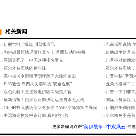
相关新闻
伊朗“大礼”揭晓 川普报喜讯
巴基斯坦说情 
为伊战最坏情况做打算？ 川普团队动向被曝
​伊朗战争给普
亚洲先死了！中国这项排名曝光
川普拟对伊朗发
霍尔木兹海峡的赌与注
霍尔木兹海峡，
美中央司令部曝伊朗弹药库大爆炸画面
川普神秘“伊朗
F-35遭击 靠四大尖端科技“安全返航”
五角大楼与军工
以色列特工直接致电伊朗高级指挥官
川普：伊朗非常
最新情报！俄罗斯正向伊朗运送自杀无人机
国际油价暴跌后
18小时投入战场部队有多强？第82空降师实力曝光
伊朗战争调停国
中远海运恢复中东订舱 真相很打脸
哈尔格岛不是首
“美伊战争--中东风云”