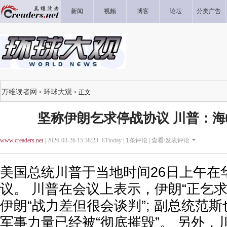
新闻
视频
博客
论坛
分类广告
万维读者网
环球大观
>
> 正文
坚称伊朗乞求停战协议 川普：
www.creaders.net
| 2026-03-26 15:38:23 ETtoday |
1
条评论 |
查看/发表评论
美国总统川普于当地时间26日上午在
议。 川普在会议上表示，伊朗“正乞
伊朗“战力差但很会谈判”; 副总统范
军事力量已经被“彻底摧毁”。 另外