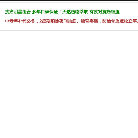
抗癌明星组合 多年口碑保证！天然植物萃取 有效对抗癌细胞
中老年补钙必备，2星期消除夜间抽筋、腰背疼痛，防治骨质疏松立竿