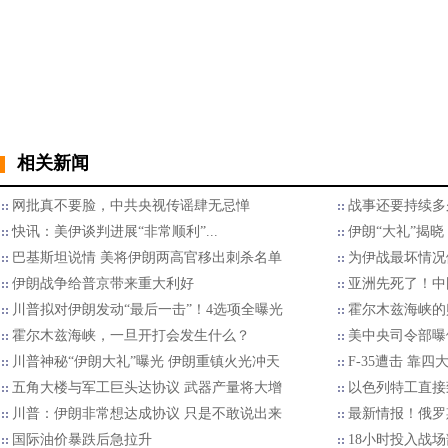
相关新闻
网批真不要脸，中共央视传谣肆无忌惮
战事还要持续多
快讯：美伊谈判进展“非常顺利”...
伊朗“大礼”揭晓
巴基斯坦说情 美将伊朗两高官移出刺杀名单
为伊战最坏情况
​伊朗战争给普京带来重大利好
亚洲先死了！中
川普拟对伊朗发动“最后一击”！4选项全曝光
霍尔木兹海峡的
霍尔木兹海峡，一旦开打会发生什么？
美中央司令部曝
川普神秘“伊朗大礼”曝光 伊朗重镇火光冲天
F-35遭击 靠
五角大楼与军工巨头达协议 武器产量将大增
以色列特工直接
川普：伊朗非常想达成协议 只是不敢说出来
最新情报！俄罗
国际油价暴跌后急拉升
18小时投入战