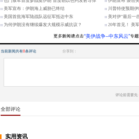
也门叛军首度参战挺伊朗 首度朝以色列发射导弹
伊朗宣布 袭击
美军宣布：伊朗海上威胁已终结
川普特使预期伊
美国首批海军陆战队远征军抵达中东
美对伊“最后一
为何伊朗没有继续爆发大规模示威抗议？
20年首见！ 
“美伊战争--中东风云”
当前新闻共有
0
条评论
分享到：
评论前需要先
全部评论
实用资讯