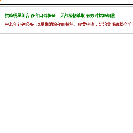
抗癌明星组合 多年口碑保证！天然植物萃取 有效对抗癌细胞
中老年补钙必备，2星期消除夜间抽筋、腰背疼痛，防治骨质疏松立竿