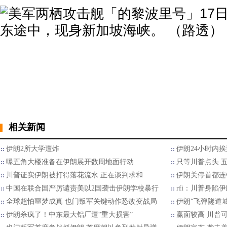
相关新闻
伊朗2所大学遭炸
伊朗24小时内挨
曝五角大楼准备在伊朗展开数周地面行动
只等川普点头 
川普证实伊朗被打得落花流水 正在谈判求和
伊朗关停首都连
中国在联合国严厉谴责美以2国袭击伊朗学校暴行
rfi：川普身陷
全球超怕噩梦成真 也门叛军关键动作恐改变战局
伊朗“飞弹隧道
伊朗杀疯了！中东最大铝厂遭“重大损害”
赢面较高 川普