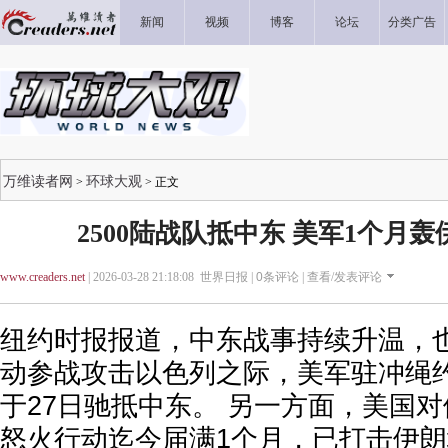
新闻
视频
博客
论坛
分类广告
万维读者网
环球大观
>
> 正文
2500陆战队抵中东 美军1个月轰
www.creaders.net
| 2026-03-28 21:18:08 世界日报 |
0
条评论 |
查看/发表评论
纽约时报报道，中东战事持续升温，
动参战攻击以色列之际，美军驻冲绳约
于27日驰抵中东。 另一方面，美国
怒火行动迄今届满1个月，已打击伊朗