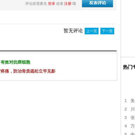
评论前需要先
登录
或者
注册
哦
暂无评论
上一页
下一页
 有效对抗癌细胞
热门
背疼痛，防治骨质疏松立竿见影
1
美
2
川
3
张
4
万
5
中