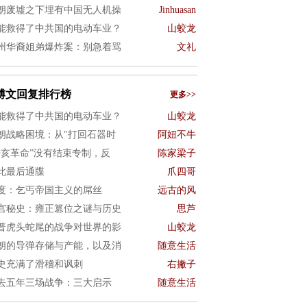
朗废墟之下埋有中国无人机操
Jinhuasan
能救得了中共国的电动车业？
山蛟龙
州华裔姐弟爆炸案：别急着骂
文礼
博文回复排行榜
更多>>
能救得了中共国的电动车业？
山蛟龙
朗战略困境：从"打回石器时
阿妞不牛
辛亥革命”没有结束专制，反
陈家梁子
此最后通牒
爪四哥
度：乞丐帝国主义的屌丝
远古的风
宫秘史：雍正篡位之谜与历史
思芦
普虎头蛇尾的战争对世界的影
山蛟龙
朗的导弹存储与产能，以及消
随意生活
史充满了滑稽和讽刺
右撇子
去五年三场战争：三大启示
随意生活