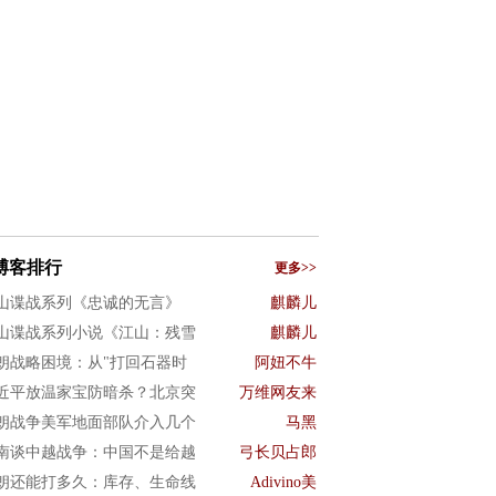
博客排行
更多>>
山谍战系列《忠诚的无言》
麒麟儿
山谍战系列小说《江山：残雪
麒麟儿
朗战略困境：从"打回石器时
阿妞不牛
近平放温家宝防暗杀？北京突
万维网友来
朗战争美军地面部队介入几个
马黑
南谈中越战争：中国不是给越
弓长贝占郎
朗还能打多久：库存、生命线
Adivino美