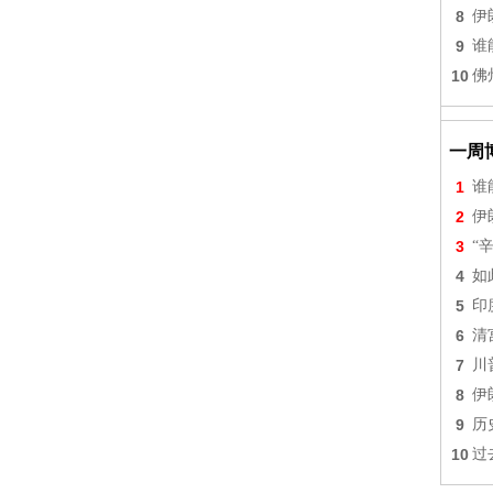
8
伊
9
谁
10
佛
一周
1
谁
2
伊
3
“
4
如
5
印
6
清
7
川
8
伊
9
历
10
过