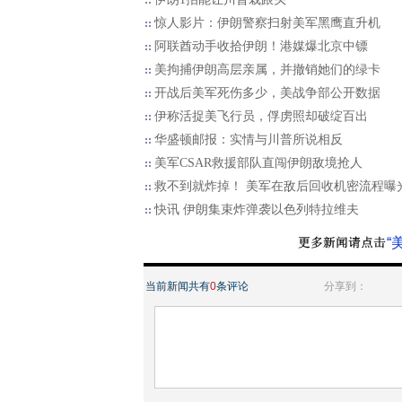
惊人影片：伊朗警察扫射美军黑鹰直升机
阿联酋动手收拾伊朗！港媒爆北京中镖
美拘捕伊朗高层亲属，并撤销她们的绿卡
开战后美军死伤多少，美战争部公开数据
伊称活捉美飞行员，俘虏照却破绽百出
华盛顿邮报：实情与川普所说相反
美军CSAR救援部队直闯伊朗敌境抢人
救不到就炸掉！ 美军在敌后回收机密流程曝
快讯 伊朗集束炸弹袭以色列特拉维夫
“
当前新闻共有
0
条评论
分享到：