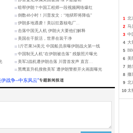
暗帮伊朗？中国工程师一段视频网络爆红
倒数48小时！川普发文：“地狱即将降临”
1
北
伊朗多地遇袭！美以狂轰核电厂...
2
马
击落中国无人机 伊朗火大要他们解释
3
中
美国在干脏活，世界在装干净
4
大
1斤芒果34美元 中国船员亲曝伊朗战火第一线
5
B
中国制无人机“在伊朗被击落” 残骸照片曝光
6
美
光
美军2战机遭伊朗击落 川普首发声 直言…
7
她
黑鹰直升机搜救美军 遭伊朗警察开火画面曝光
8
撤
美伊战争--中东风云”
9
北
10
太