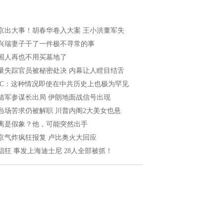
京出大事！胡春华卷入大案 王小洪董军失
兴瑞妻子干了一件极不寻常的事
国人再也不用买墓地了
量失踪官员被秘密处决 内幕让人瞠目结舌
BC：这种情况即使在中共历史上也极为罕见
陆军参谋长出局 伊朗地面战信号出现
当场苦求仍被解职 川普内阁2大美女也悬
离是假象？他，可能突然出手
京气炸疯狂报复 卢比奥火大回应
猖狂 事发上海迪士尼 28人全部被抓！