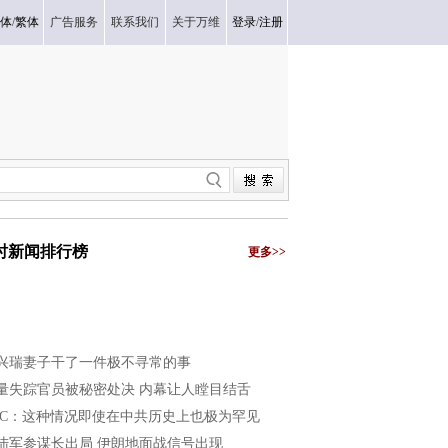
体
/
繁体
广告服务
联系我们
关于万维
登录
/
注册
小时新闻排行榜
更多>>
兴瑞妻子干了一件极不寻常的事
量失踪官员被秘密处决 内幕让人瞠目结舌
BC：这种情况即使在中共历史上也极为罕见
陆军参谋长出局 伊朗地面战信号出现