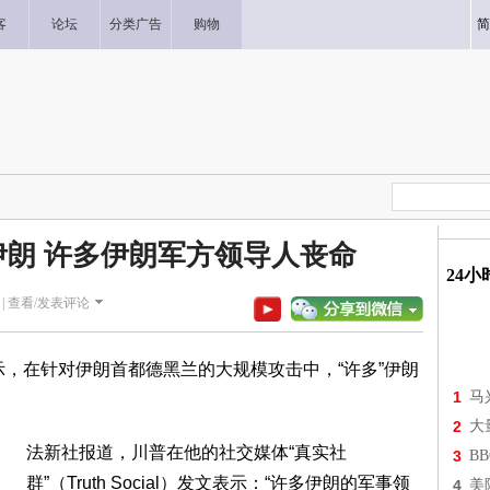
客
论坛
分类广告
购物
简
朗 许多伊朗军方领导人丧命
24
|
查看/发表评论
天表示，在针对伊朗首都德黑兰的大规模攻击中，“许多”伊朗
1
马
2
大
法新社报道，川普在他的社交媒体“真实社
3
B
群”（Truth Social）发文表示：“许多伊朗的军事领
4
美