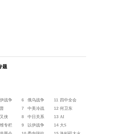
专题
6
11
伊战争
俄乌战争
四中全会
7
12
普
中美冷战
何卫东
8
13
又侠
中日关系
AI
9
14
维专栏
以伊战争
大S
10
15
共两会
委内瑞拉
洛杉矶大火