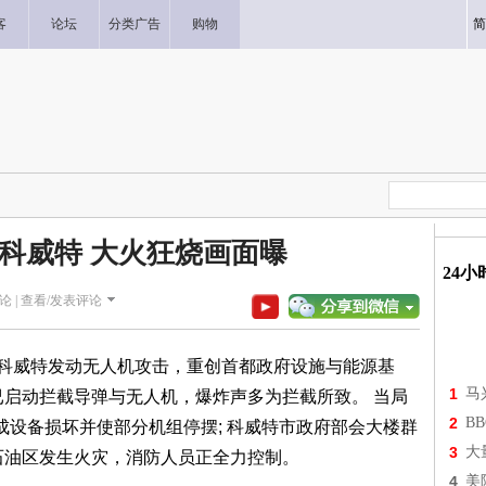
客
论坛
分类广告
购物
简
袭科威特 大火狂烧画面曝
24
论 |
查看/发表评论
朗对科威特发动无人机攻击，重创首都政府设施与能源基
1
马
已启动拦截导弹与无人机，爆炸声多为拦截所致。 当局
2
B
成设备损坏并使部分机组停摆; 科威特市政府部会大楼群
3
大
石油区发生火灾，消防人员正全力控制。
4
美