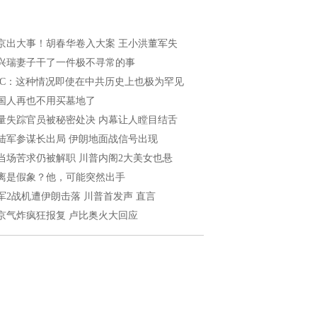
京出大事！胡春华卷入大案 王小洪董军失
兴瑞妻子干了一件极不寻常的事
BC：这种情况即使在中共历史上也极为罕见
国人再也不用买墓地了
量失踪官员被秘密处决 内幕让人瞠目结舌
陆军参谋长出局 伊朗地面战信号出现
当场苦求仍被解职 川普内阁2大美女也悬
离是假象？他，可能突然出手
军2战机遭伊朗击落 川普首发声 直言
京气炸疯狂报复 卢比奥火大回应