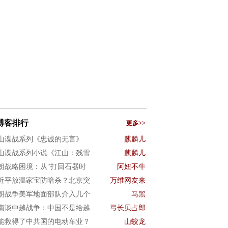
博客排行
更多>>
山谍战系列《忠诚的无言》
麒麟儿
山谍战系列小说《江山：残雪
麒麟儿
朗战略困境：从"打回石器时
阿妞不牛
近平放温家宝防暗杀？北京突
万维网友来
朗战争美军地面部队介入几个
马黑
南谈中越战争：中国不是给越
弓长贝占郎
能救得了中共国的电动车业？
山蛟龙