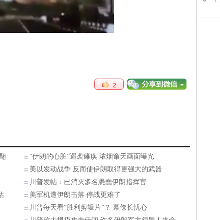
2
笑翻
“伊朗的心脏”遇袭瘫痪 浓烟窜天画面曝光
美以发动战争 反而使伊朗取得更强大的武器
川普发帖：已消灭多名愚蠢伊朗指挥官
估
美军机遭伊朗击落 停战更难了
川普每天看“胜利剪辑片”？ 幕僚长忧心