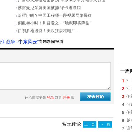
川普称大规模攻击伊朗 许多伊朗军方领导人丧命
苏雷曼尼亲属美国被捕 绿卡遭撤销
暗帮伊朗？中国工程师一段视频网络爆红
倒数48小时！川普发文：“地狱即将降临”
伊朗多地遇袭！美以狂轰核电厂...
美伊战争--中东风云”
一周
1
江
2
江
3
伊
评论前需要先
登录
或者
注册
哦
4
习
5
伊
6
越
暂无评论
上一页
下一页
7
谁