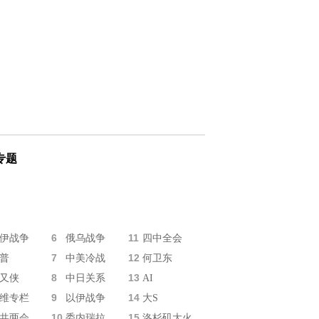
专题
6
11
伊战争
俄乌战争
四中全会
7
12
普
中美冷战
何卫东
8
13
又侠
中日关系
AI
9
14
维专栏
以伊战争
大S
10
15
共两会
委内瑞拉
洛杉矶大火