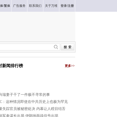
体
/
繁体
广告服务
联系我们
关于万维
登录
/
注册
小时新闻排行榜
更多>>
兴瑞妻子干了一件极不寻常的事
BC：这种情况即使在中共历史上也极为罕见
量失踪官员被秘密处决 内幕让人瞠目结舌
陆军参谋长出局 伊朗地面战信号出现