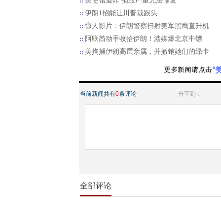
美使馆遭炸 损毁严重无法修复
伊朗1招能让川普栽跟头
惊人影片：伊朗警察扫射美军黑鹰直升机
阿联酋动手收拾伊朗！港媒爆北京中镖
美拘捕伊朗高层亲属，并撤销她们的绿卡
“
当前新闻共有
0
条评论
分享到：
全部评论