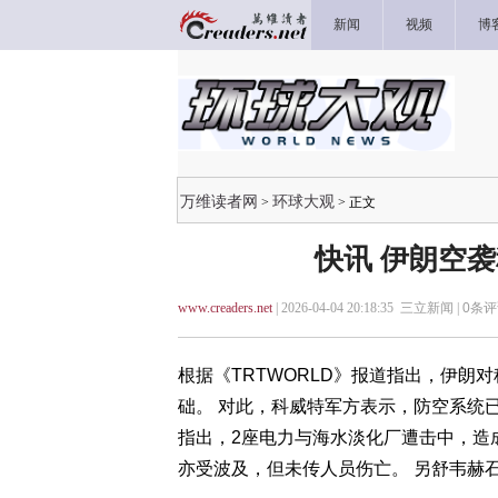
新闻
视频
博
万维读者网
环球大观
>
> 正文
快讯 伊朗空
www.creaders.net
| 2026-04-04 20:18:35 三立新闻 |
0
条评
根据《TRTWORLD》报道指出，伊
础。 对此，科威特军方表示，防空系统
指出，2座电力与海水淡化厂遭击中，造
亦受波及，但未传人员伤亡。 另舒韦赫