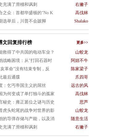
史充满了滑稽和讽刺
右撇子
合之众：首都华盛顿的“No K
高伐林
期选举后，川普不会跛脚
Shalako
博文回复排行榜
更多>>
能救得了中共国的电动车业？
山蛟龙
朗战略困境：从"打回石器时
阿妞不牛
辛亥革命”没有结束专制，反
陈家梁子
此最后通牒
爪四哥
度：乞丐帝国主义的屌丝
远古的风
国为何变成了单打独斗的孤家
高伐林
宫秘史：雍正篡位之谜与历史
思芦
普虎头蛇尾的战争对世界的影
山蛟龙
朗的导弹存储与产能，以及消
随意生活
史充满了滑稽和讽刺
右撇子