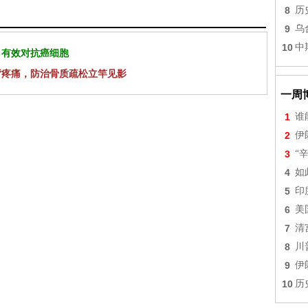
8
历
9
乌
10
中
 有效对抗癌细胞
背疼痛，防治骨质疏松立竿见影
一周
1
谁
2
伊
3
“
4
如
5
印
6
美
7
清
8
川
9
伊
10
历