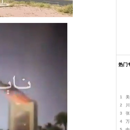
热门
1
美
2
川
3
张
4
万
5
中