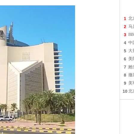
1
北
2
马
3
B
4
中
5
大
6
美
7
她
8
撤
9
美
10
北