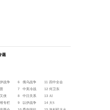
专题
6
11
伊战争
俄乌战争
四中全会
7
12
普
中美冷战
何卫东
8
13
又侠
中日关系
AI
9
14
维专栏
以伊战争
大S
10
15
共两会
委内瑞拉
洛杉矶大火