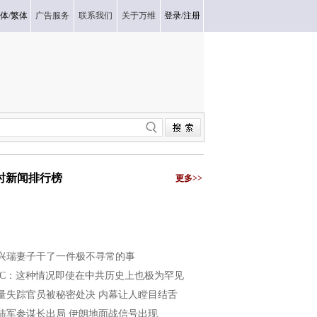
体
/
繁体
广告服务
联系我们
关于万维
登录
/
注册
小时新闻排行榜
更多>>
兴瑞妻子干了一件极不寻常的事
BC：这种情况即使在中共历史上也极为罕见
量失踪官员被秘密处决 内幕让人瞠目结舌
陆军参谋长出局 伊朗地面战信号出现