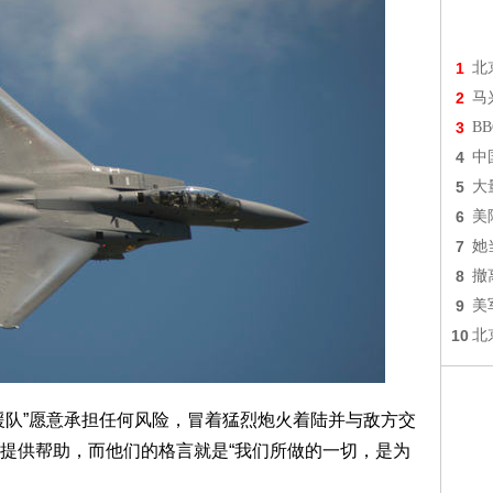
1
北
2
马
3
B
4
中
5
大
6
美
7
她
8
撤
9
美
10
北
援队”愿意承担任何风险，冒着猛烈炮火着陆并与敌方交
提供帮助，而他们的格言就是“我们所做的一切，是为