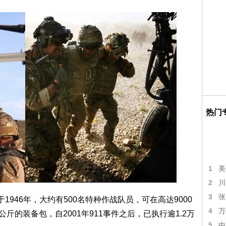
热门
1
美
2
川
3
张
1946年，大约有500名特种作战队员，可在高达9000
4
万
公斤的装备包，自2001年911事件之后，已执行逾1.2万
5
中