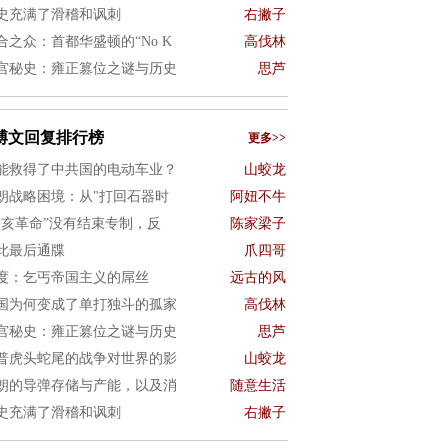
史充满了滑稽和讽刺
右撇子
合之众：首都华盛顿的“No K
高伐林
宫秘史：雍正篡位之谜与历史
思芦
博文回复排行榜
更多>>
能救得了中共国的电动车业？
山蛟龙
朗战略困境：从"打回石器时
阿妞不牛
辛亥革命”没有结束专制，反
陈家梁子
此最后通牒
爪四哥
度：乞丐帝国主义的屌丝
远古的风
国为何变成了单打独斗的孤家
高伐林
宫秘史：雍正篡位之谜与历史
思芦
普虎头蛇尾的战争对世界的影
山蛟龙
朗的导弹存储与产能，以及消
随意生活
史充满了滑稽和讽刺
右撇子