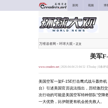
新闻
视频
博
万维读者网
环球大观
>
> 正文
美军F
www.creaders.net
| 2026-04-04 21:04:52 ETtoday |
0
条评论
美国空军一架F-15E打击鹰式战斗轰炸机（F-
台》引述美国官员说法指出，历经激烈交
次行动的可能是美国空军特种部队“空降救援队”（
一大优势，比伊朗更有机会抢先救人。