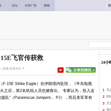
客
论坛
分类广告
购物
简
-15E飞官传获救
24
 |
查看/发表评论
15E Strike Eagle）在伊朗境内坠毁，《半岛电视
1
马
火之后，第2名机组人员也被救出。 专家认为，投入这
2
B
Pararescue Jumpers， PJ），而且美军享有
3
大
4
美