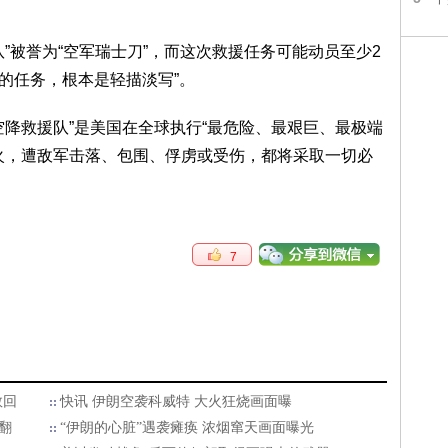
”被誉为“空军瑞士刀”，而这次救援任务可能动员至少2
的任务，根本是轻描淡写”。
空降救援队”是美国在全球执行“最危险、最艰巨、最极端
火，遭敌军击落、包围、俘虏或受伤，都将采取一切必
7
救回
快讯 伊朗空袭科威特 大火狂烧画面曝
笑翻
“伊朗的心脏”遇袭瘫痪 浓烟窜天画面曝光