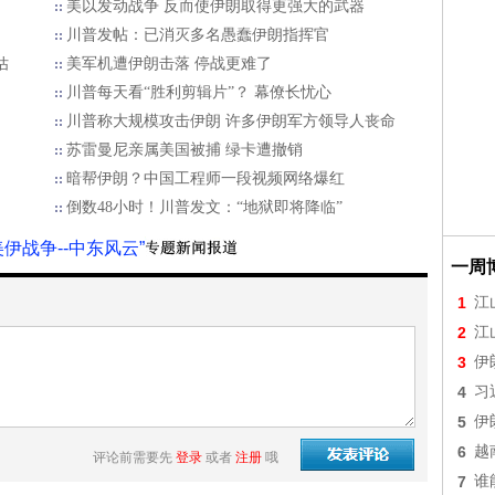
美以发动战争 反而使伊朗取得更强大的武器
川普发帖：已消灭多名愚蠢伊朗指挥官
估
美军机遭伊朗击落 停战更难了
川普每天看“胜利剪辑片”？ 幕僚长忧心
川普称大规模攻击伊朗 许多伊朗军方领导人丧命
苏雷曼尼亲属美国被捕 绿卡遭撤销
暗帮伊朗？中国工程师一段视频网络爆红
倒数48小时！川普发文：“地狱即将降临”
美伊战争--中东风云”
一周
1
江
2
江
3
伊
4
习
5
伊
6
越
评论前需要先
登录
或者
注册
哦
7
谁