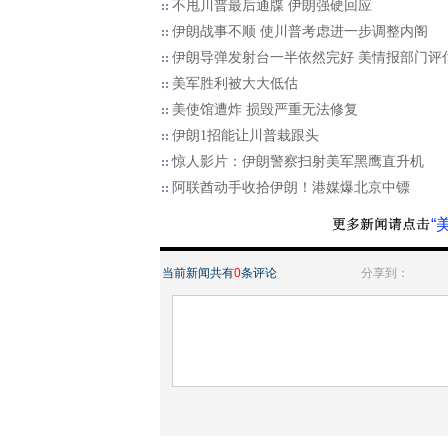
不甩川普最后通牒 伊朗强硬回应
伊朗战事不顺 使川普考虑进一步调整内阁
伊朗导弹发射台一半依然完好 美情报部门评
美军胜利被大大低估
美使馆遭炸 损毁严重无法修复
伊朗1招能让川普栽跟头
惊人影片：伊朗警察扫射美军黑鹰直升机
阿联酋动手收拾伊朗！港媒爆北京中镖
“
当前新闻共有
0
条评论
分享到：