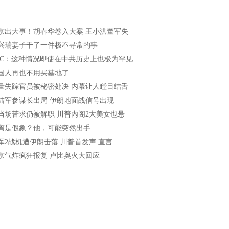
京出大事！胡春华卷入大案 王小洪董军失
兴瑞妻子干了一件极不寻常的事
BC：这种情况即使在中共历史上也极为罕见
国人再也不用买墓地了
量失踪官员被秘密处决 内幕让人瞠目结舌
陆军参谋长出局 伊朗地面战信号出现
当场苦求仍被解职 川普内阁2大美女也悬
离是假象？他，可能突然出手
军2战机遭伊朗击落 川普首发声 直言
京气炸疯狂报复 卢比奥火大回应