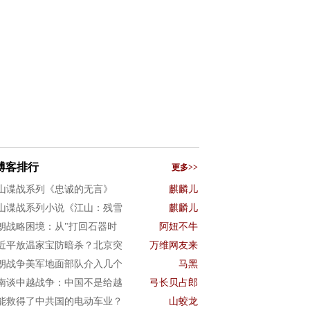
博客排行
更多>>
山谍战系列《忠诚的无言》
麒麟儿
山谍战系列小说《江山：残雪
麒麟儿
朗战略困境：从"打回石器时
阿妞不牛
近平放温家宝防暗杀？北京突
万维网友来
朗战争美军地面部队介入几个
马黑
南谈中越战争：中国不是给越
弓长贝占郎
能救得了中共国的电动车业？
山蛟龙