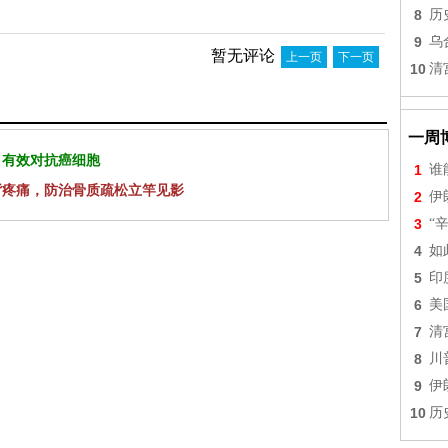
8
历
9
乌
暂无评论
上一页
下一页
10
清
一周
 有效对抗癌细胞
1
谁
背疼痛，防治骨质疏松立竿见影
2
伊
3
“
4
如
5
印
6
美
7
清
8
川
9
伊
10
历