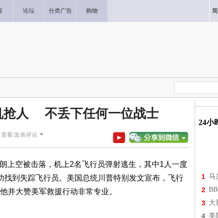
客
论坛
分类广告
购物
简
机抢人 不丢下任何一位战士
24
|
查看/发表评论
在伊朗上空被击落，机上2名飞行员弹射逃生，其中1人一度
1
马
功找到失踪飞行员。美国总统川普特别发文宣布，飞行
2
B
他并大赞美军救援行动非常专业。
3
大
4
美