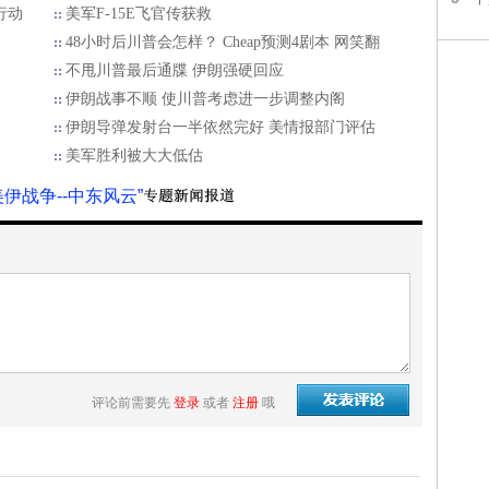
行动
美军F-15E飞官传获救
48小时后川普会怎样？ Cheap预测4剧本 网笑翻
不甩川普最后通牒 伊朗强硬回应
伊朗战事不顺 使川普考虑进一步调整内阁
伊朗导弹发射台一半依然完好 美情报部门评估
美军胜利被大大低估
美伊战争--中东风云”
评论前需要先
登录
或者
注册
哦