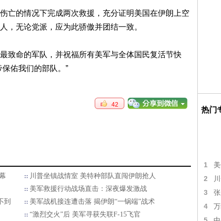
伤亡的情况下完成两次救援，充分证明美国在伊朗上空
人，无论党派，应为此骄傲并团结一致。
最致命的军队，并祝福所有美军与全体国民复活节快
帝保佑我们的部队。”
42
热门
1
美
幕
川普坐镇战情室 美特种部队直闯伊朗抢人
2
川
美军救援行动战场直击：深夜爆发激战
3
张
不到
美军战机接连遭击落 揭伊朗“一锅端”战术
4
万
“激烈交火”后 美军寻获失联F-15飞官
5
中