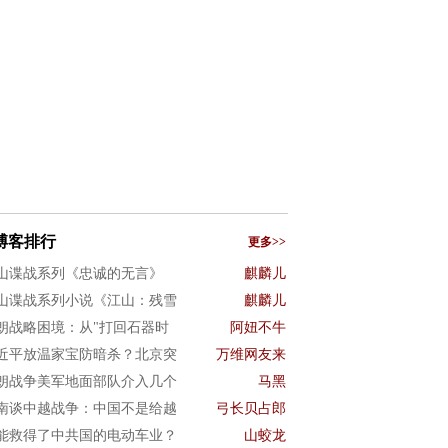
博客排行
更多>>
山谍战系列《忠诚的无言》
麒麟儿
山谍战系列小说《江山：残雪
麒麟儿
朗战略困境：从"打回石器时
阿妞不牛
近平放温家宝防暗杀？北京突
万维网友来
朗战争美军地面部队介入几个
马黑
南谈中越战争：中国不是给越
弓长贝占郎
能救得了中共国的电动车业？
山蛟龙