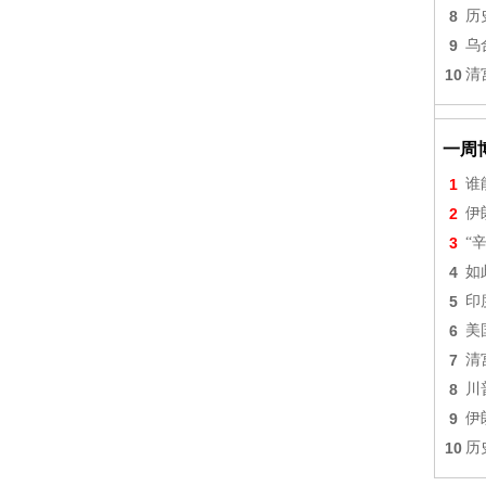
8
历
9
乌
10
清
一周
1
谁
2
伊
3
“
4
如
5
印
6
美
7
清
8
川
9
伊
10
历