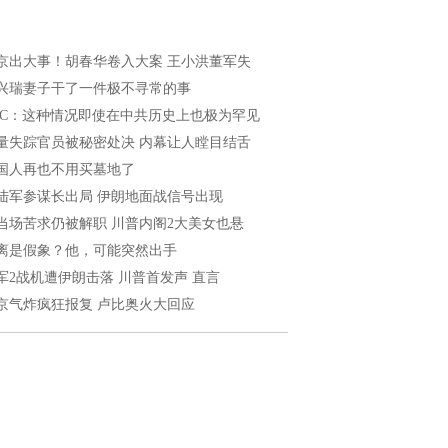
京出大事！胡春华卷入大案 王小洪董军失
兴瑞妻子干了一件极不寻常的事
BC：这种情况即使在中共历史上也极为罕见
量失踪官员被秘密处决 内幕让人瞠目结舌
国人再也不用买墓地了
陆军参谋长出局 伊朗地面战信号出现
当场苦求仍被解职 川普内阁2大美女也悬
离是假象？他，可能突然出手
军2战机遭伊朗击落 川普首发声 直言
京气炸疯狂报复 卢比奥火大回应