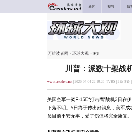
新闻
视频
博
万维读者网
环球大观
>
> 正文
川普：派数十架战
www.creaders.net
| 2026-04-04 22:19:29 TVBS |
2
条评论 
美国空军一架F-15E“打击鹰”战机3日
下落不明。5日终于传出好消息，美军成
员目前平安无事，受了伤但将完全康复。