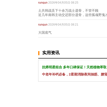
runqun
2026年04月05日 08:25
土共韩战丢下十余万战士遗骨，不管不顾
近几年南韩主动交还部分遗骨，这些孤魂野鬼
runqun
2026年04月05日 08:21
大国底气
实用资讯
抗癌明星组合 多年口碑保证！天然植物萃取
中老年补钙必备，2星期消除夜间抽筋、腰