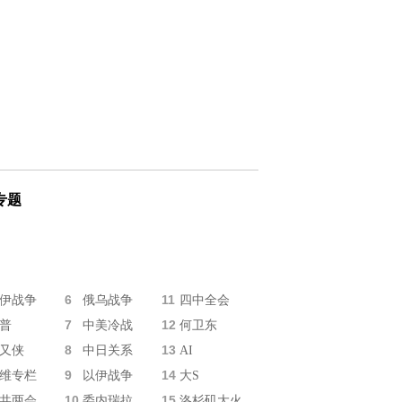
专题
6
11
伊战争
俄乌战争
四中全会
7
12
普
中美冷战
何卫东
8
13
又侠
中日关系
AI
9
14
维专栏
以伊战争
大S
10
15
共两会
委内瑞拉
洛杉矶大火