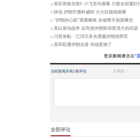
美军营救失联F-15飞官内幕曝 川普全程紧盯
快讯 伊朗空袭科威特 大火狂烧画面曝
“伊朗的心脏”遇袭瘫痪 浓烟窜天画面曝光
美以发动战争 反而使伊朗取得更强大的武器
川普发帖：已消灭多名愚蠢伊朗指挥官
美军机遭伊朗击落 停战更难了
“
当前新闻共有
2
条评论
分享到：
全部评论