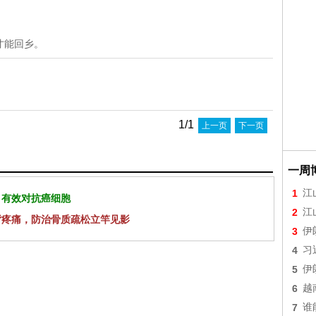
才能回乡。
1/1
上一页
下一页
一周
1
江
 有效对抗癌细胞
2
江
背疼痛，防治骨质疏松立竿见影
3
伊
4
习
5
伊
6
越
7
谁