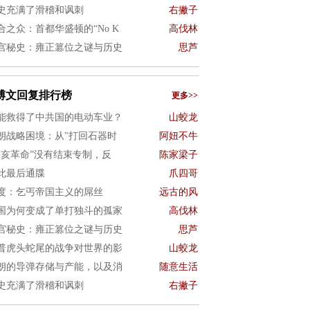
史充满了滑稽和讽刺
右撇子
合之众：首都华盛顿的“No K
高伐林
宫秘史：雍正篡位之谜与历史
思芦
博文回复排行榜
更多>>
能救得了中共国的电动车业？
山蛟龙
朗战略困境：从"打回石器时
阿妞不牛
辛亥革命”没有结束专制，反
陈家梁子
此最后通牒
爪四哥
度：乞丐帝国主义的屌丝
远古的风
国为何变成了单打独斗的孤家
高伐林
宫秘史：雍正篡位之谜与历史
思芦
普虎头蛇尾的战争对世界的影
山蛟龙
朗的导弹存储与产能，以及消
随意生活
史充满了滑稽和讽刺
右撇子