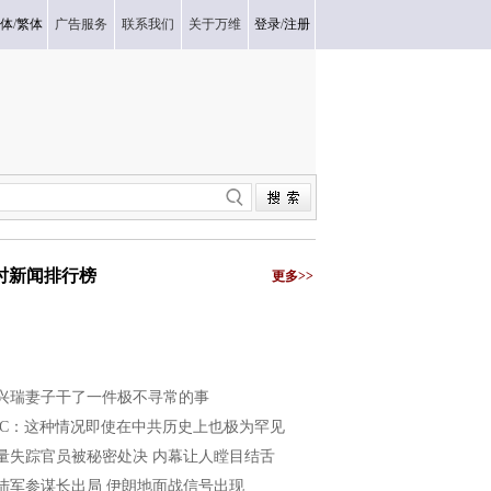
体
/
繁体
广告服务
联系我们
关于万维
登录
/
注册
小时新闻排行榜
更多>>
兴瑞妻子干了一件极不寻常的事
BC：这种情况即使在中共历史上也极为罕见
量失踪官员被秘密处决 内幕让人瞠目结舌
陆军参谋长出局 伊朗地面战信号出现