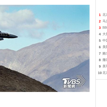
1
北
2
马
3
B
4
大
5
中
6
美
7
她
8
撤
9
美
10
北