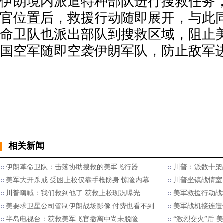
伊朗境内派遣特种部队进行搜救任务
官位置后，救援行动随即展开，与此
命卫队也派出部队到搜救区域，阻止
国空军随即空袭伊朗军队，防止敌军
相关新闻
伊朗革命卫队：击落协助搜救的美军飞行器
川普：派数十架
美军大开杀戒 受困上校仅靠手枪防身 惊险内幕
川普坐镇战情室
川普嗨喊：我们救到他了 获救上校现况曝光
美军救援行动战
美要求卫星公司管制伊朗战场影像 付费也看不到
美军战机接连遭
半岛电视台：获救美军飞官撤离中尚未脱险
“激烈交火”后 