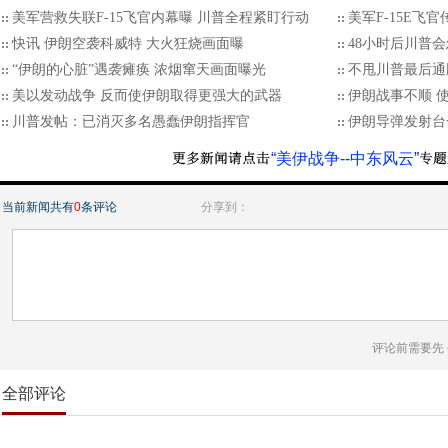
美军营救失联F-15飞官内幕曝 川普全程紧盯行动
美军F-15E飞
快讯 伊朗空袭科威特 大火狂烧画面曝
48小时后川普会怎
“伊朗的心脏”遇袭瘫痪 浓烟窜天画面曝光
不甩川普最后通
美以发动战争 反而使伊朗取得更强大的武器
伊朗战事不顺 
川普发帖：已消灭多名愚蠢伊朗指挥官
伊朗导弹发射台
“美伊战争--中东风云”
当前新闻共有
0
条评论
分享到：
评论前需要先
全部评论