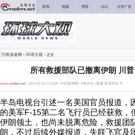
新闻
视频
博客
论坛
分类广告
万维读者网
环球大观
>
> 正文
所有救援部队已撤离伊朗 川
www.creaders.net
| 2026-04-04 22:34:09 中时新闻网 |
0
条评论 |
查看/发表评论
半岛电视台引述一名美国官员报道，
的美军F-15第二名飞行员已经获救
伊朗领土，也尚未脱离危险，救援团
朗，不过后续外媒报道，失联飞官及