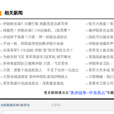
相关新闻
伊朗称击落F-16遭打脸 残骸竟是自家导弹
惊天大救援！美
残骸照！伊朗击落C-130运输机、2架黑鹰？
爆伊朗是在这座
伊战终于落幕？川普：周一前能达成协议
战机可以被击落
不动一枪，阿联酋突然掐断伊朗大命脉
伊朗多地爆炸声
击落美军F-15E战机 伊朗“新”防空系统立功？
美军深入敌后救
为救失联飞官 美军再损失2架军机 细节曝光
美国战机被击落
所有救援部队已撤离伊朗 川普：飞官受伤
伊朗革命卫队：
川普：派数十架战机抢人 不丢下任何一位战士
美军大开杀戒 
川普坐镇战情室 美特种部队直闯伊朗抢人
川普嗨喊：我们
美军救援行动战场直击：深夜爆发激战
美要求卫星公司
“美伊战争--中东风云”
当前新闻共有
0
条评论
分享到：