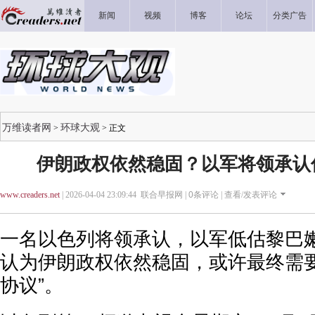
新闻
视频
博客
论坛
分类广告
万维读者网
环球大观
>
> 正文
伊朗政权依然稳固？以军将领承认
www.creaders.net
| 2026-04-04 23:09:44 联合早报网 |
0
条评论 |
查看/发表评论
一名以色列将领承认，以军低估黎巴
认为伊朗政权依然稳固，或许最终需要
协议”。