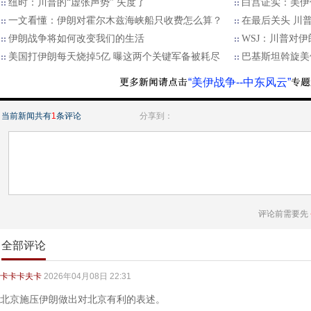
纽时：川普的“虚张声势” 失度了
白宫证实：美伊
一文看懂：伊朗对霍尔木兹海峡船只收费怎么算？
在最后关头 川
伊朗战争将如何改变我们的生活
WSJ：川普对伊
美国打伊朗每天烧掉5亿 曝这两个关键军备被耗尽
巴基斯坦斡旋美
“美伊战争--中东风云”
当前新闻共有
1
条评论
分享到：
评论前需要先
全部评论
卡卡卡夫卡
2026年04月08日 22:31
北京施压伊朗做出对北京有利的表述。