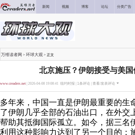
新闻
视频
博客
论坛
分类广告
万维读者网
环球大观
>
> 正文
北京施压？伊朗接受与美国
www.creaders.net
| 2026-04-08 19:08:41 纽约时报 |
1
条评论 |
查看/发表评论
多年来，中国一直是伊朗最重要的生
了伊朗几乎全部的石油出口，在外交
帮助其抵御国际孤立。如今，据三名
利用这种影响力达到了另一个目的：