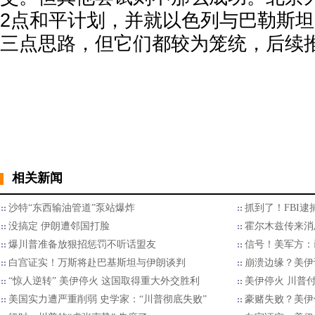
2点和平计划，并就以色列与巴勒斯坦
三点思路，但它们都较为笼统，后续
相关新闻
沙特“东西输油管道”泵站爆炸
抓到了！FBI
没搞定 伊朗遭邻国打脸
霍尔木兹传来消
爆川普准备放狠招惩罚不听话盟友
信号！美军方：
白宫证实！万斯将赴巴基斯坦与伊朗谈判
崩溃边缘？美伊
“惊人逆转” 美伊停火 这国取得重大外交胜利
美伊停火 川普
美国实力遭严重削弱 史学家：“川普彻底失败”
豪赌失败？美伊