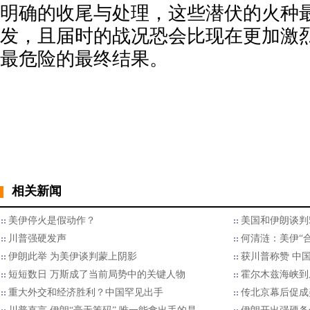
明确的收尾与处理，这些潜伏的火种
发，且届时的战况恐会比现在更加激
最危险的最终结果。
相关新闻
美伊停火是假动作？
美国和伊朗谈判
川普强硬发声
何清涟：美伊“
伊朗此举 为美伊谈判蒙上阴影
获川普称赞 中
短短数日 万斯成了当前局势中的关键人物
霍尔木兹海峡到
重大外交和经济胜利？中国罕见出手
传北京幕后促成