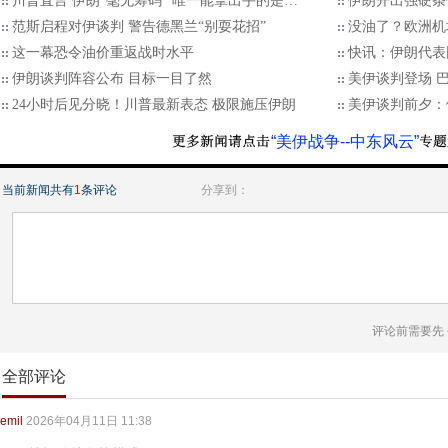
川普直言 伊朗“毫无筹码” 唯一能拿出手的是…
伊朗开出强硬条
范斯启程对伊谈判 警告德黑兰“别耍花招”
没油了？欧洲机
这一幕恐令油价重返战时水平
快讯：伊朗代表
伊朗谈判阵容公布 目标一目了然
美伊谈判登场 
24小时后见分晓！川普最新表态 极限施压伊朗
美伊谈判前夕：
“美伊战争--中东风云”
当前新闻共有
1
条评论
分享到：
评论前需要先
全部评论
emil
2026年04月11日 11:38