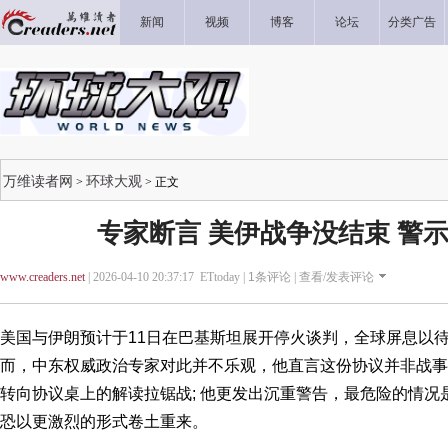
新闻
视频
博客
论坛
分类广告
万维读者网
环球大观
>
> 正文
专家断言 美伊战争没结束 警
www.creaders.net
| 2026-04-10 20:37:17 ETtoday |
1
条评论 |
查看/发表评论
美国与伊朗预计于11日在巴基斯坦展开停火谈判，全球屏息以待
而，中东权威政治专家对此并不乐观，他直言这份协议并非战事
转向协议桌上的解读拉锯战; 他更发出沉重警告，最危险的情况
恐以更激烈的形式卷土重来。