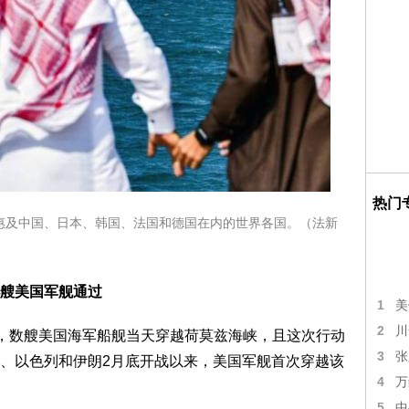
热门
惠及中国、日本、韩国、法国和德国在内的世界各国。（法新
几艘美国军舰通过
1
美
2
川
报道，数艘美国海军船舰当天穿越荷莫兹海峡，且这次行动
3
张
、以色列和伊朗2月底开战以来，美国军舰首次穿越该
4
万
5
中