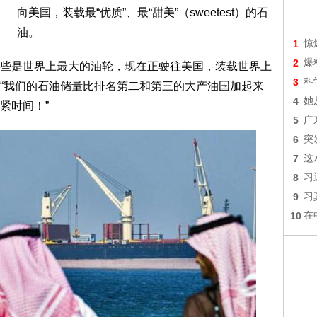
向美国，装载最“优质”、最“甜美”（sweetest）的石
油。
1
惊
2
爆
些是世界上最大的油轮，现在正驶往美国，装载世界上
3
科
“我们的石油储量比排名第二和第三的大产油国加起来
4
她
紧时间！”
5
广
6
突
7
这
8
习
9
习
10
在