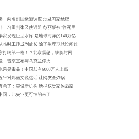
爆！两名副国级遭调查 涉及习家绝密
料：习重判张又侠遇阻 彭丽媛被“往死里
学家发现巨型水库 是地球海洋的140万亿
从临时工睡成副处长 除了生理期就没闲过
东打响第一枪！？北京震怒，铁腕封网
发：普京宣布与乌克兰停火
水果是毒品！中国却有6000万人上瘾
近平对郑丽文说这话 让网友全炸锅
真急了：突设新机构 断掉权贵家族后路
中国，比失业更可怕的来了