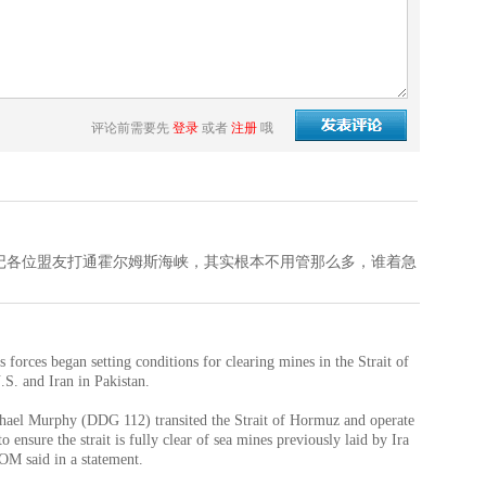
评论前需要先
登录
或者
注册
哦
记各位盟友打通霍尔姆斯海峡，其实根本不用管那么多，谁着急
orces began setting conditions for clearing mines in the Strait of
S. and Iran in Pakistan.
el Murphy (DDG 112) transited the Strait of Hormuz and operate
o ensure the strait is fully clear of sea mines previously laid by Ira
M said in a statement.