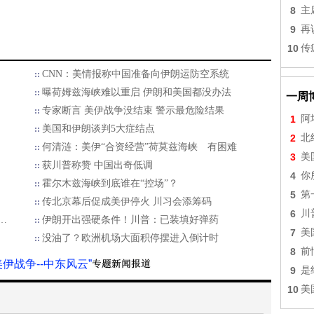
8
主
9
再
10
传
CNN：美情报称中国准备向伊朗运防空系统
曝荷姆兹海峡难以重启 伊朗和美国都没办法
一周
专家断言 美伊战争没结束 警示最危险结果
1
阿
美国和伊朗谈判5大症结点
2
北
何清涟：美伊“合资经营”荷莫兹海峡 有困难
3
美
获川普称赞 中国出奇低调
4
你
霍尔木兹海峡到底谁在“控场”？
5
第
传北京幕后促成美伊停火 川习会添筹码
6
川
…
伊朗开出强硬条件！川普：已装填好弹药
7
美
没油了？欧洲机场大面积停摆进入倒计时
8
前
美伊战争--中东风云”
9
是
10
美