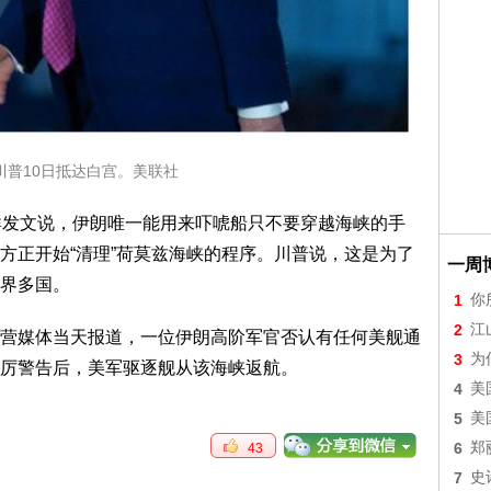
川普10日抵达白宫。美联社
群发文说，伊朗唯一能用来吓唬船只不要穿越海峡的手
方正开始“清理”荷莫兹海峡的程序。川普说，这是为了
一周
界多国。
1
你
2
江
营媒体当天报道，一位伊朗高阶军官否认有任何美舰通
3
为
厉警告后，美军驱逐舰从该海峡返航。
4
美
5
美
6
郑
43
7
史