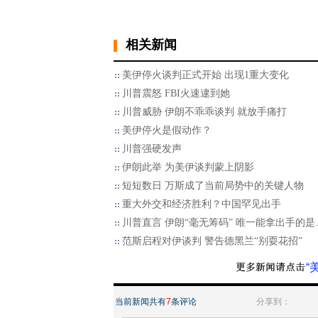
相关新闻
美伊停火谈判正式开始 出现1重大变化
川普震怒 FBI火速逮到她
川普威胁 伊朗不乖乖谈判 就放手痛打
美伊停火是假动作？
川普强硬发声
伊朗此举 为美伊谈判蒙上阴影
短短数日 万斯成了当前局势中的关键人物
重大外交和经济胜利？中国罕见出手
川普直言 伊朗“毫无筹码” 唯一能拿出手的是
范斯启程对伊谈判 警告德黑兰“别耍花招”
“
当前新闻共有
7
条评论
分享到：