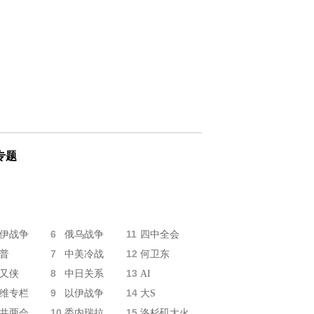
专题
6
11
伊战争
俄乌战争
四中全会
7
12
普
中美冷战
何卫东
8
13
又侠
中日关系
AI
9
14
维专栏
以伊战争
大S
10
15
共两会
委内瑞拉
洛杉矶大火