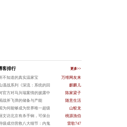
博客排行
更多>>
所不知道的真实温家宝
万维网友来
山谍战系列《深流：系统的回
麒麟儿
何官方对马兴瑞案情的披露中
陈家梁子
国战斧飞弹的储备与产能
随意生活
国为何能够成为世界唯一超级
山蛟龙
丽文访北京有杀手锏，可保台
桃源漁伯
诗级成功营救八大细节：内鬼
雷歌747