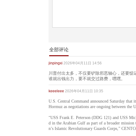
全部评论
jinpingxi
2026年04月11日 14:56
川普付出太多，不仅要铲除邪恶轴心，还要惦
谁就出钱出力，要不就交过路费，嘿嘿。
keeeleee
2026年04月11日 10:35
U.S. Central Command announced Saturday that its f
Hormuz as negotiations are ongoing between the U.
“USS Frank E. Peterson (DDG 121) and USS Micha
d in the Arabian Gulf as part of a broader mission t
n’s Islamic Revolutionary Guards Corps,” CENTCO