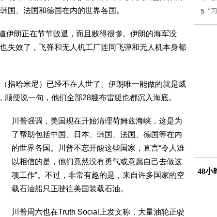
韩国、法国和德国在内的世界各国。
5
“
，人人都知道伊朗正在节节败退，而且败得很惨。伊朗的海军没
也失效了，飞弹和无人机工厂连同飞弹和无人机本身都
（指哈米尼）已经不在人世了。伊朗唯一能做的就是威
雷，顺便说一句，他们全部28艘布雷艇也都沉入海底。
川普强调，美国现在开始清理荷姆兹海峡，这是为
了帮助包括中国、日本、韩国、法国、德国等在内
的世界各国。川普不忘开酸这些国家，直言“令人难
以相信的是，他们竟然没有勇气或意愿自己去做这
48
项工作”。不过，非常有趣的是，来自许多国家的空
载石油船只正驶往美国装载石油。
川普周六也在Truth Social上发文称，大量油轮正驶