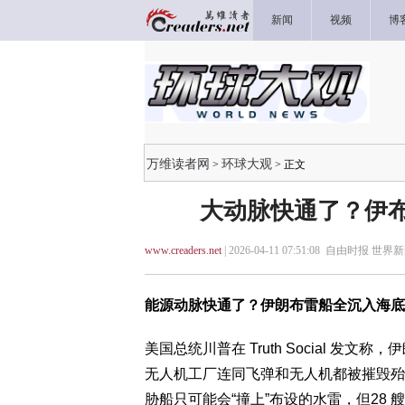
新闻
视频
博
万维读者网
环球大观
>
> 正文
大动脉快通了？伊布
www.creaders.net
| 2026-04-11 07:51:08 自由时报 世界
能源动脉快通了？伊朗布雷船全沉入海底
美国总统川普在 Truth Social 
无人机工厂连同飞弹和无人机都被摧毁殆
胁船只可能会“撞上”布设的水雷，但28