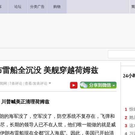
客
论坛
分类广告
购物
简
雷船全沉没 美舰穿越荷姆兹
24
新闻网 |
7
条评论 |
查看/发表评论
 川普喊美正清理荷姆兹
1
惊
发文称，伊朗的海军没了，空军没了，防空系统不复存在，飞弹和
2
她
尽，长期的领导人已不在人世，他们唯一能做的就是威
3
这
 艘伊朗布雷船现在全都“沉入海底”。因此，美国已开始清
4
习