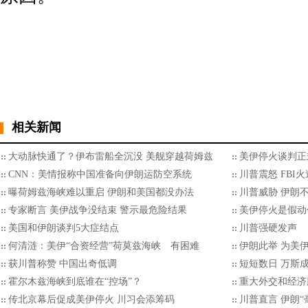
相关新闻
大动脉快通了？伊布雷船全沉没 美舰穿越荷姆兹
美伊停火谈判正
CNN：美情报称中国准备向伊朗运防空系统
川普震怒 FBI
曝荷姆兹海峡难以重启 伊朗和美国都没办法
川普威胁 伊朗
专家断言 美伊战争没结束 警示最危险结果
美伊停火是假动
美国和伊朗谈判5大症结点
川普强硬发声
何清涟：美伊“合资经营”荷莫兹海峡 有困难
伊朗此举 为美
获川普称赞 中国出奇低调
短短数日 万斯
霍尔木兹海峡到底谁在“控场”？
重大外交和经济
传北京幕后促成美伊停火 川习会添筹码
川普直言 伊朗“