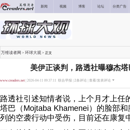
新闻
视频
博客
论坛
分类广告
万维读者网
环球大观
>
> 正文
美伊正谈判，路透社曝穆杰塔
www.creaders.net
| 2026-04-11 09:37:11 联合早报 |
2
条评论 |
查看/发表评论
路透社引述知情者说，上个月才上任
塔巴（Mojtaba Khamenei）的
列的空袭行动中受伤，目前还在康复