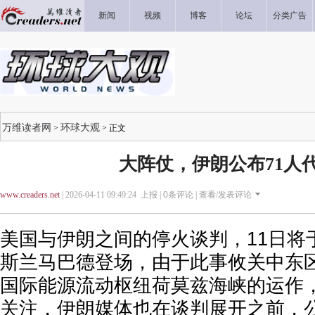
新闻
视频
博客
论坛
分类广告
万维读者网
环球大观
>
> 正文
大阵仗，伊朗公布71人
www.creaders.net
| 2026-04-11 09:49:24 上报 |
0
条评论 |
查看/发表评论
美国与伊朗之间的停火谈判，11日将
斯兰马巴德登场，由于此事攸关中东
国际能源流动枢纽荷莫兹海峡的运作
关注，伊朗媒体也在谈判展开之前，公