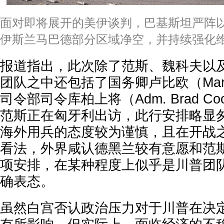
面对即将展开的美伊谈判，巴基斯坦严阵
伊斯兰马巴德部分区域净空，并持续强化
报道指出，此次除了范斯、魏科夫以
团队之中还包括了国务卿卢比欧（Marco
司令部司令库柏上将（Adm. Brad C
范斯正在匈牙利出访，此行安排略显
海外用兵的态度较为谨慎，且在开战
看法，外界咸认德黑兰较有意愿和范
项安排，在某种程度上似乎是川普团
确表态。
虽然白宫否认政治压力对于川普在决