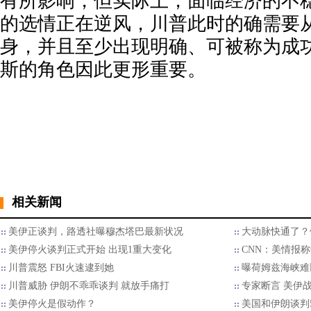
有所影响，但实际上，面临经济的不
的选情正在逆风，川普此时的确需要
身，并且至少出现明确、可被称为成
斯的角色因此更形重要。
相关新闻
美伊正谈判，路透社曝穆杰塔巴最新状况
大动脉快通了？
美伊停火谈判正式开始 出现1重大变化
CNN：美情报
川普震怒 FBI火速逮到她
曝荷姆兹海峡难
川普威胁 伊朗不乖乖谈判 就放手痛打
专家断言 美伊
美伊停火是假动作？
美国和伊朗谈判