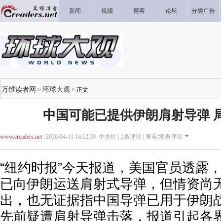
新闻
视频
博客
论坛
分类广告
万维读者网
环球大观
>
> 正文
中国可能已提供伊朗肩射导弹 
www.creaders.net
| 2026-04-11 14:12:30 中央社 |
1
条评论 |
查看/发表评论
“纽约时报”今天报道，美国官员透露
已向伊朗运送肩射式导弹，但情资尚
出，也无证据指中国导弹已用于伊朗
先前疑遭肩射导弹击落，报道引起各