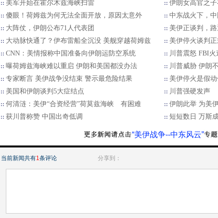
美军开始在霍尔木兹海峡扫雷
伊朗女高官之子
傻眼！荷姆兹为何无法全面开放，原因太意外
中东战火下，中
大阵仗，伊朗公布71人代表团
美伊正谈判，路
大动脉快通了？伊布雷船全沉没 美舰穿越荷姆兹
美伊停火谈判正
CNN：美情报称中国准备向伊朗运防空系统
川普震怒 FBI
曝荷姆兹海峡难以重启 伊朗和美国都没办法
川普威胁 伊朗
专家断言 美伊战争没结束 警示最危险结果
美伊停火是假动
美国和伊朗谈判5大症结点
川普强硬发声
何清涟：美伊“合资经营”荷莫兹海峡 有困难
伊朗此举 为美
获川普称赞 中国出奇低调
短短数日 万斯
“美伊战争--中东风云”
当前新闻共有
1
条评论
分享到：