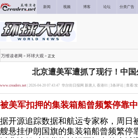
新闻
视频
博客
论坛
分类广告
万维读者网
环球大观
>
> 正文
北京遭美军遭抓了现行！中国
www.creaders.net
| 2026-04-20 07:43:47 华尔街日报网 新唐人 香港01 |
3
条评论 |
查看/
被美军扣押的集装箱船曾频繁停靠中
据开源追踪数据和航运专家称，周日
艘悬挂伊朗国旗的集装箱船曾频繁停