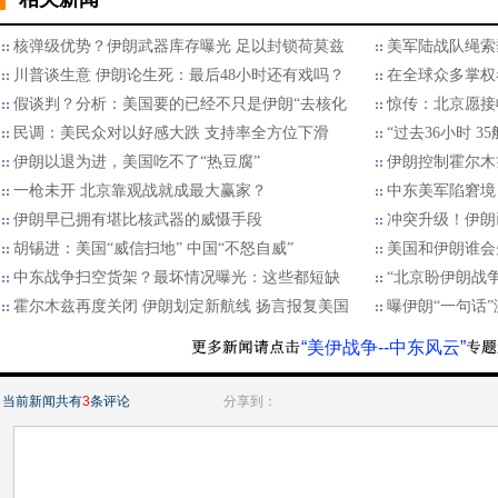
核弹级优势？伊朗武器库存曝光 足以封锁荷莫兹
美军陆战队绳索
川普谈生意 伊朗论生死：最后48小时还有戏吗？
在全球众多掌权
假谈判？分析：美国要的已经不只是伊朗“去核化
惊传：北京愿接
民调：美民众对以好感大跌 支持率全方位下滑
“过去36小时 
伊朗以退为进，美国吃不了“热豆腐”
伊朗控制霍尔木
一枪未开 北京靠观战就成最大赢家？
中东美军陷窘境
伊朗早已拥有堪比核武器的威慑手段
冲突升级！伊朗
胡锡进：美国“威信扫地” 中国“不怒自威”
美国和伊朗谁会
中东战争扫空货架？最坏情况曝光：这些都短缺
“北京盼伊朗战
霍尔木兹再度关闭 伊朗划定新航线 扬言报复美国
曝伊朗“一句话
“美伊战争--中东风云”
当前新闻共有
3
条评论
分享到：