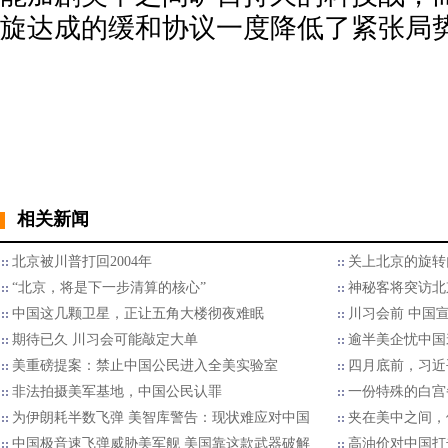
旋达成的缓和协议一度降低了紧张局
相关新闻
北京被川普打回2004年
关上北京的旋转
“北京，将是下一步清算的核心”
神秘客将突访北
中国这几颗卫星，正让五角大楼彻夜难眠
川习会前 中国宣
期待已久 川习会可能敲定大单
逾半美企忧中国
美重磅提案：禁止中国公民进入全美实验室
四月底前，习近
非法拍摄美军基地，中国公民认罪
一份特殊的白宫备
为伊朗耗半数飞弹 美智库警告：现状难应对中国
夹在美中之间，
中国极音速飞弹威胁美军舰 美国靠这款武器破解
高油价对中国打