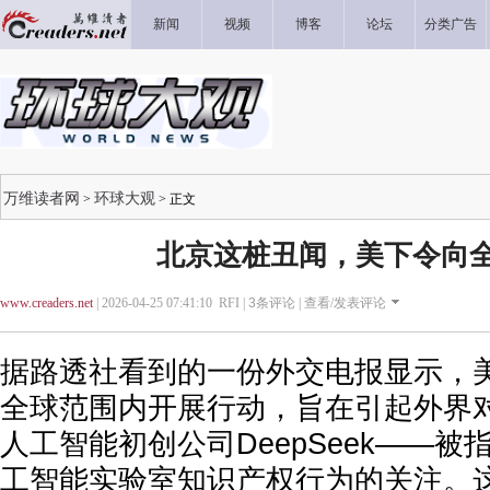
新闻
视频
博客
论坛
分类广告
万维读者网
环球大观
>
> 正文
北京这桩丑闻，美下令向
www.creaders.net
| 2026-04-25 07:41:10 RFI |
3
条评论 |
查看/发表评论
据路透社看到的一份外交电报显示，
全球范围内开展行动，旨在引起外界
人工智能初创公司DeepSeek——
工智能实验室知识产权行为的关注。