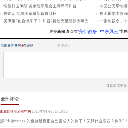
恢复打击伊朗 美参院军委会主席呼吁川普
中国公民尽快撤
被锁定 他成美军最新斩首目标
被困霍尔木兹海
美伊第2轮会谈来了？ 川普2特使无范斯原因曝光
一张制裁令，中
“美伊战争--中东风云”
当前新闻共有
4
条评论
分享到：
评论前需要先
全部评论
那就这样吧还能咋的
2026年04月25日 16:20
那个叫jinxingxi的也就是真把自己当成人的狗了！又算什么东西？狗叫?