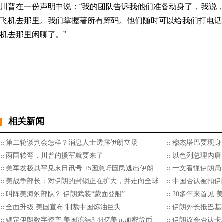
川普在一份声明中说：“我的团队告诉我他们准备动身了，我说，
飞机去那里。我们掌握著所有筹码。他们随时可以给我们打电话
机去那里闲聊了。”
相关新闻
第二轮谈判会怎样？消息人士透露伊朗立场
穆杰塔巴要现身
两国转弯，川普的援军就要来了
以色列总理内唐
美军发极其罕见末日讯号 15国急吁国民逃出伊朗
一文看懂伊朗局
美战争部长：对伊朗的封锁正在扩大，并走向全球
中国否认被扣伊
叫阵美海豹部队？ 伊朗武装“蒙面登船”
20多年来首见 
全面升级 美国宣布 制裁中国炼油巨头
伊朗外长抵巴基
锁定伊朗数字资产 美国冻结3.44亿美元加密货币
伊朗议会否认卡