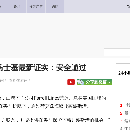
客
论坛
分类广告
购物
简
马士基最新证实：安全通过
24
评论 |
查看/发表评论
旗下子公司Farrell Lines营运、悬挂美国国旗的一
1
“
x”5月4日在美军护航下，通过荷莫兹海峡驶离波斯湾。
2
暴
方联系，并被提供在美军保护下离开波斯湾的机会。”
3
运
4
中