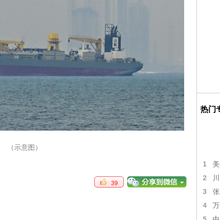
热门
（示意图）
1
美
2
川
39
3
张
4
万
5
中