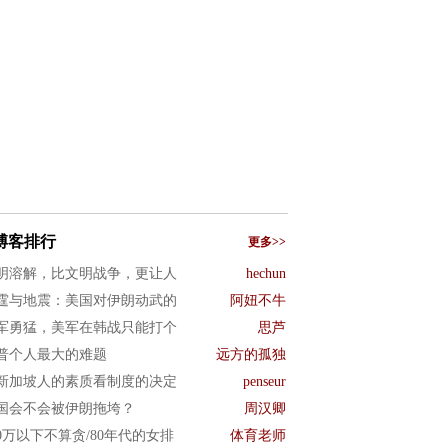
博客排行
更多>>
明溶解，比文明战争，更让人
hechun
霆与地震：美国对伊朗动武的
阿妞不牛
军勇猛，美军在韩战只能打个
思芦
普个人最大的难题
远方的孤独
新加坡人的素质看制度的决定
penseur
国会不会被伊朗拖垮？
周汉卿
00万以下不算贪/80年代的女排
体育老师