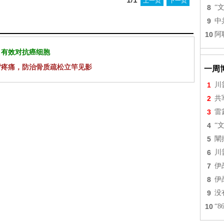
上一页
下一页
8
“
9
中
10
阿
 有效对抗癌细胞
背疼痛，防治骨质疏松立竿见影
一周
1
川
2
共
3
雷
4
“
5
闡
6
川
7
伊
8
伊
9
没
10
“