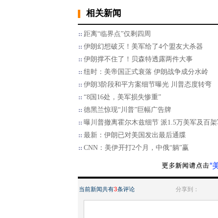
相关新闻
距离“临界点”仅剩四周
伊朗幻想破灭！美军给了4个盟友大杀器
伊朗撑不住了！贝森特透露两件大事
纽时：美帝国正式衰落 伊朗战争成分水岭
伊朗3阶段和平方案细节曝光 川普态度转弯
“8国16处，美军损失惨重”
德黑兰惊现“川普”巨幅广告牌
曝川普撤离霍尔木兹细节 派1.5万美军及百
最新：伊朗已对美国发出最后通牒
CNN：美伊开打2个月，中俄“躺”赢
“
当前新闻共有
3
条评论
分享到：