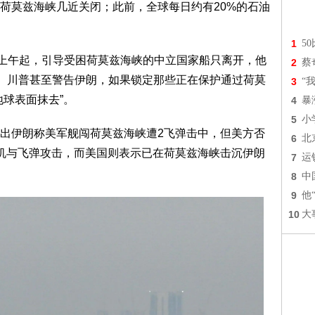
莫兹海峡几近关闭；此前，全球每日约有20%的石油
1
5
上午起，引导受困荷莫兹海峡的中立国家船只离开，他
2
蔡
”。川普甚至警告伊朗，如果锁定那些正在保护通过荷莫
3
“
球表面抹去”。
4
暴
5
小
伊朗称美军舰闯荷莫兹海峡遭2飞弹击中，但美方否
6
北
机与飞弹攻击，而美国则表示已在荷莫兹海峡击沉伊朗
7
运
8
中
9
他
10
大