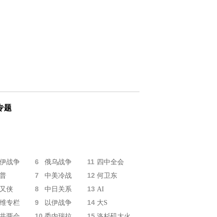
专题
6
11
伊战争
俄乌战争
四中全会
7
12
普
中美冷战
何卫东
8
13
又侠
中日关系
AI
9
14
维专栏
以伊战争
大S
10
15
共两会
委内瑞拉
洛杉矶大火