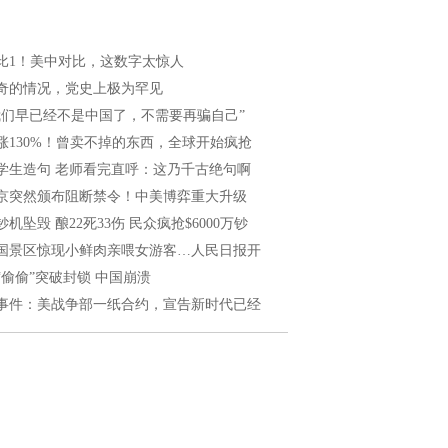
0比1！美中对比，这数字太惊人
奇的情况，党史上极为罕见
我们早已经不是中国了，不需要再骗自己”
涨130%！曾卖不掉的东西，全球开始疯抢
学生造句 老师看完直呼：这乃千古绝句啊
京突然颁布阻断禁令！中美博弈重大升级
钞机坠毁 酿22死33伤 民众疯抢$6000万钞
国景区惊现小鲜肉亲喂女游客…人民日报开
“偷偷”突破封锁 中国崩溃
事件：美战争部一纸合约，宣告新时代已经