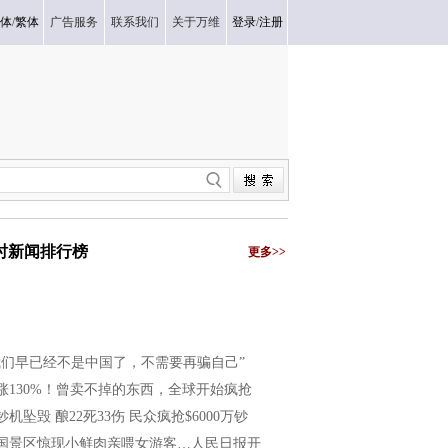
体
/
繁体
广告服务
联系我们
关于万维
登录
/
注册
小时新闻排行榜
更多>>
我们早已经不是中国了，不需要再骗自己”
涨130%！曾卖不掉的东西，全球开始疯抢
钞机坠毁 酿22死33伤 民众疯抢$6000万钞
国景区惊现小鲜肉亲喂女游客…人民日报开