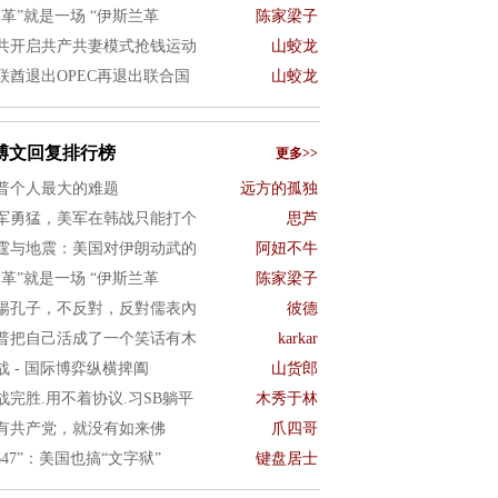
文革”就是一场 “伊斯兰革
陈家梁子
共开启共产共妻模式抢钱运动
山蛟龙
联酋退出OPEC再退出联合国
山蛟龙
博文回复排行榜
更多>>
普个人最大的难题
远方的孤独
军勇猛，美军在韩战只能打个
思芦
霆与地震：美国对伊朗动武的
阿妞不牛
文革”就是一场 “伊斯兰革
陈家梁子
揚孔子，不反對，反對儒表內
彼德
普把自己活成了一个笑话有木
karkar
战 - 国际博弈纵横捭阖
山货郎
战完胜.用不着协议.习SB躺平
木秀于林
有共产党，就没有如来佛
爪四哥
8647”：美国也搞“文字狱”
键盘居士