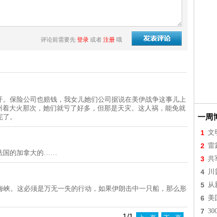
评论前需要先
登录
或者
注册
哦
汗。保险公司也赔钱，我女儿她们公司据说在美伊战争这事儿上
呀。加州着大火那次，她们就亏了好多，但那是天灾。这人祸，能免就
一周
完了。
1
文
2
雷
法国的加拿大的……
3
共
4
川
5
从
muz海峡。这必须是万无一失的行动，如果伊朗击中一只船，那么形
6
美
7
3
1/1