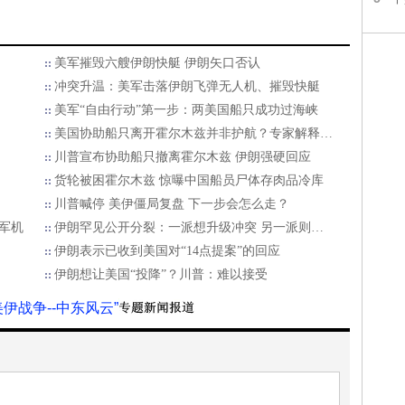
美军摧毁六艘伊朗快艇 伊朗矢口否认
冲突升温：美军击落伊朗飞弹无人机、摧毁快艇
美军“自由行动”第一步：两美国船只成功过海峡
美国协助船只离开霍尔木兹并非护航？专家解释…
川普宣布协助船只撤离霍尔木兹 伊朗强硬回应
货轮被困霍尔木兹 惊曝中国船员尸体存肉品冷库
川普喊停 美伊僵局复盘 下一步会怎么走？
架军机
伊朗罕见公开分裂：一派想升级冲突 另一派则…
伊朗表示已收到美国对“14点提案”的回应
伊朗想让美国“投降”？川普：难以接受
美伊战争--中东风云”