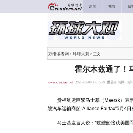
新闻
视频
博
万维读者网
环球大观
>
> 正文
霍尔木兹通了！
www.creaders.net
| 2026-05-04 17:15:29 世界新闻网 |
3
条
货柜航运巨擘马士基（Maersk）表示，由
艘汽车运输商船“Alliance Fairfa
马士基发言人说：“这艘船接获美国军