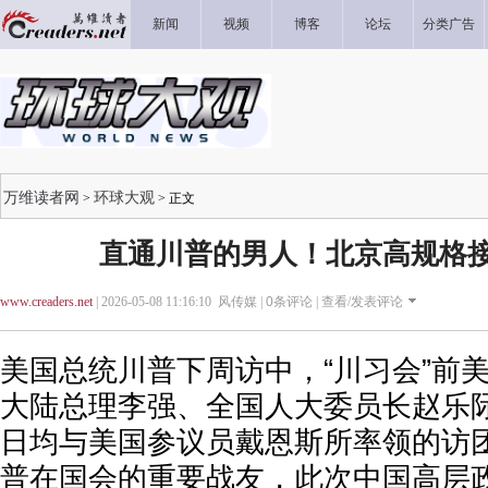
新闻
视频
博客
论坛
分类广告
万维读者网
环球大观
>
> 正文
直通川普的男人！北京高规格
www.creaders.net
| 2026-05-08 11:16:10 风传媒 |
0
条评论 |
查看/发表评论
美国总统川普下周访中，“川习会”前
大陆总理李强、全国人大委员长赵乐
日均与美国参议员戴恩斯所率领的访
普在国会的重要战友，此次中国高层