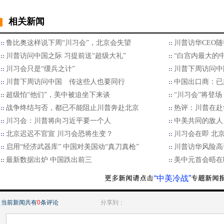
相关新闻
鲁比奥这样说下周“川习会”，北京会失望
川普访华CEO
川普访问中国之际 习提前送“超级大礼”
“白宫内最大的
川习会只是“缓兵之计”
川普下周访问中
川普下周访问中国 传这些人也要同行
中国出口商：已
超级怕“他们”，美中被迫坐下来谈
“川习会”将登
战争终结与否，都已不能阻止川普奔赴北京
热评：川普在赴
川习会：川普将向习近平要一个人
中美共同的敌人
北京迟迟不官宣 川习会恐将生变？
川习会在即 北
启用“经济武器库” 中国对美国动“真刀真枪”
川普访华风险高
最新数据出炉 中国跌出前三
美中元首会晤在
“中美冷战”
当前新闻共有
0
条评论
分享到：