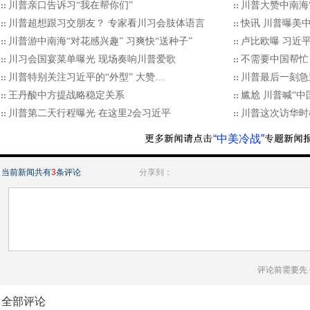
川普亲口告诉习“我在帮你们”
川普大赞中南海“
川普超想跟习交朋友？ 专家看川习会肢体语言
快讯 川普曝美
川普游中南海“对花感兴趣” 习爽快“送种子”
卢比欧曝 习近
川习会国宴菜单曝光 现场奏响川普爱歌
不需要中国帮忙
川普特别关注习近平的“外型” 大赞…
川普最后一刻急
王丹酸中方提战略稳定关系
尴尬 川普喊“中
川普第二天行程曝光 在这里2会习近平
川普这次访华时
“中美冷战”
当前新闻共有
3
条评论
分享到：
评论前需要先
全部评论