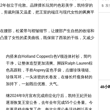
于2012年创立于伦敦。品牌擅长玩简约色彩美学，凯特穿的
5
发
，剪裁利落又温柔，把王室的端庄与现代女性的飒爽平
在腰部，松紧带与褶皱细节，让腰部产生自然的收缩和
凸显了女性的柔美曲线，既保留了西装的干练，又减少
内搭来自Holland Copper白色V领连体衬衫，简约
干净，让整体造型更加清爽。脚踩Ralph Lauren棕
色高跟鞋，手拎Asprey蓝色手袋，点缀珍珠项链、
珍珠耳环，一头浓密的长卷发，在修长纤瘦身材的
加持下，一如既往优雅、大气。
48
继2024年9月宣布完成癌症化疗后，凯特王妃开始
逐渐恢复王室公务，去年全年完成55个公务量。今
年更是稳步恢复工作，每次出席公务活动都以高水