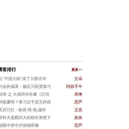
博客排行
更多>>
位“中国大妈”成了川普访华
文庙
习会的成果：确定川剧变脸习
阿妞不牛
刻本 之 久保田米价畫《日清
席琳
仲勋廉明？看习近平是怎样拼
思芦
无百日红 - 纵观 韩 朝,越对
玉质
华科大盖帽武大的校长突然下
旅泉
锐眼中的中共领袖群像
思芦