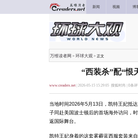
新闻
视频
博
万维读者网
环球大观
>
> 正文
“西装杀”配“
www.creaders.net
| 2026-05-15 15:29:05 搜狐时尚 |
0
条评
当地时间2026年5月13日，凯特王妃抵
子同赴美国波士顿后的首场海外访问，时隔
返国际舞台。
凯特王妃身着的这套雾霾蓝西服套装来自Ed