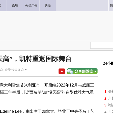
客
论坛
分类广告
购物
简
恨天高”，凯特重返国际舞台
24
论 |
查看/发表评论
达意大利雷焦艾米利亚市，开启继2022年12月与威廉王
1
央
三年半后，以“西装杀”加“恨天高”的造型优雅大气重
2
川
3
嘲
eline Lee，由出生于加拿大、毕业于中央圣马丁艺
4
川