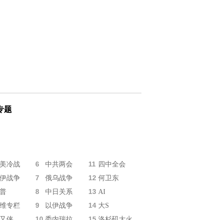
专题
6
11
美冷战
中共两会
四中全会
7
12
伊战争
俄乌战争
何卫东
8
13
普
中日关系
AI
9
14
维专栏
以伊战争
大S
10
15
又侠
委内瑞拉
洛杉矶大火