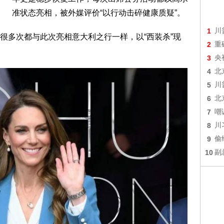
准状态亮相，被外媒评价“以行动击碎健康质疑”。
1
川
很多次都与此次亮相意大利之行一样，以“西装杀”现
2
重
3
央
4
北
5
川
6
北
7
嘲
8
川
9
偷
10
副