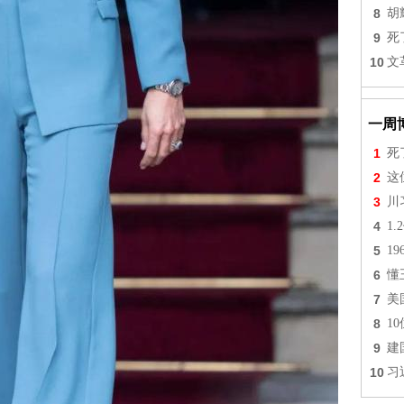
8
胡
9
死
10
文
一周
1
死
2
这
3
川
4
1
5
1
6
懂
7
美
8
1
9
建
10
习