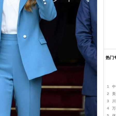
热门
1
中
2
美
3
川
4
万
5
张