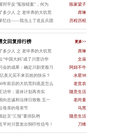
耀邦平反“冤假错案”，何为
陈家梁子
了多少人 之 老毕养的大饥荒
席琳
革忆往——我当上了造反兵团
历程历程
博文回复排行榜
更多>>
了多少人 之 老毕养的大饥荒
席琳
位“中国大妈”成了川普访华
文庙
习会的成果：确定川剧变脸习
阿妞不牛
.2亿美元买不来百姓的快乐？
水星98
960年前后的大饥荒到底是怎么
老贫农
王访华：退休计划再夯实
随意生活
国向忠诚和法律日致敬.五一
老尚童
0位母亲的母亲节
马黑
国赴京“汇报”要排队哟
随意生活
近平对川普发出恫吓性信号！
刀锋