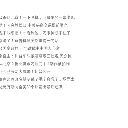
普杀到北京！一下飞机，习最怕的一幕出现
磅！习突然松口 中美秘密交易提前曝光
视不敢细播！一看到他，习眼神绷不住了
京跪了！宣传机器突然重提一句话
普国宴致辞 一句话戳中中国人心窝
京直击：川普车队抵酒店场面壮观 民众惊
讽北京？鲁比奥跟习握完手 1动作被拍到
习会已获两大成果！川普公开
给卢比奥改名躲制裁？毛宁真慌了…场面太
总统万斯向全美50个州发出最后通牒