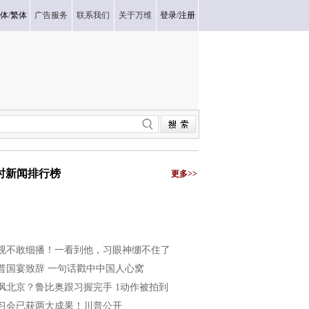
体
/
繁体
广告服务
联系我们
关于万维
登录
/
注册
小时新闻排行榜
更多>>
视不敢细播！一看到他，习眼神绷不住了
普国宴致辞 一句话戳中中国人心窝
讽北京？鲁比奥跟习握完手 1动作被拍到
习会已获两大成果！川普公开