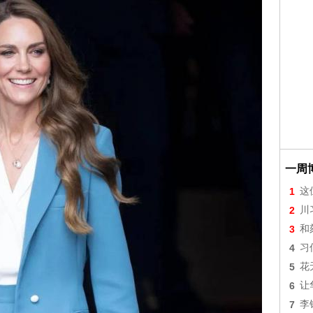
一周
1
这
2
川
3
和
4
习
5
花
6
让
7
李