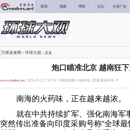
新闻
视频
博客
论坛
分类广告
万维读者网
环球大观
>
> 正文
炮口瞄准北京 越南狂下
www.creaders.net
| 2026-05-22 17:07:58 万维读者网 |
0
条评论 |
查看/发表评论
南海的火药味，正在越来越浓。
就在中共持续扩军、强化南海军事
突然传出准备向印度采购号称“全球最