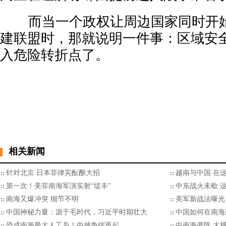
而当一个政权让周边国家同时开始
建联盟时，那就说明一件事：区域安
入危险转折点了。
相关新闻
针对北京 日本菲律宾酝酿大招
越南与中国 在
第一次！美菲南海军演实射“堤丰”
中东战火未歇 
南海又爆冲突 细节不明
美军新战法曝光
中国神秘力量：源于毛时代，习近平时期壮大
中国如何在南海
恐成南海最大人工岛！中越争端再起
中南海变阵 大