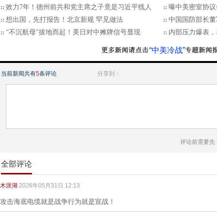
效力7年！德州前共和党主席之子竟是习近平线人
曝中美密室协议
想出国，先打报告！北京新规 罕见做法
中国国防部长董
“不沉航母”拔地而起！美日对中摊牌信号显现
内部压力爆表，
“中美冷战”
当前新闻共有
5
条评论
分享到：
评论前需要先
全部评论
木涯湖
2026年05月31日 12:13
攻击海底电缆就是战争行为就是宣战！