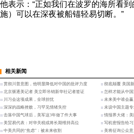
他表示：“正如我们在波罗的海所看到
施）可以在深夜被船锚轻易切断。”
相关新闻
贯彻川普意图，他明显降低对中国的批评力度
彻底颠覆 美国
北京驱逐美记者 美立即吊销新华社记者签证
怎样才能从中国
川习会这项成果，全球担忧
未来美中谁会赢
深深的战略挫败，习罕见情绪失控
未设中国主题专
击落中国气球后，美军这3年做了件大事
情报界大佬：美
美贸易代表：对华关税或将长期维持高位
写机密报告给习
中美共同的“焦虑”：被未来收割
美将征询公众意