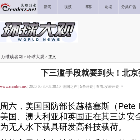
新闻
视频
博客
论坛
分类广告
万维读者网
环球大观
>
> 正文
下三滥手段就要到头！北京
www.creaders.net
| 2026-05-30 09:38:10 德国之声 |
5
条评论 |
查看/发表评论
周六，美国国防部长赫格塞斯（Pete H
美国、澳大利亚和英国正在其三边安
为无人水下载具研发高科技载荷。