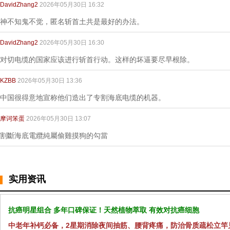
DavidZhang2
2026年05月30日 16:32
神不知鬼不觉，匿名斩首土共是最好的办法。
DavidZhang2
2026年05月30日 16:30
对切电缆的国家应该进行斩首行动。这样的坏逼要尽早根除。
KZBB
2026年05月30日 13:36
中国很得意地宣称他们造出了专割海底电缆的机器。
摩诃笨蛋
2026年05月30日 13:07
割斷海底電纜純屬偷雞摸狗的勾當
实用资讯
抗癌明星组合 多年口碑保证！天然植物萃取 有效对抗癌细胞
中老年补钙必备，2星期消除夜间抽筋、腰背疼痛，防治骨质疏松立竿