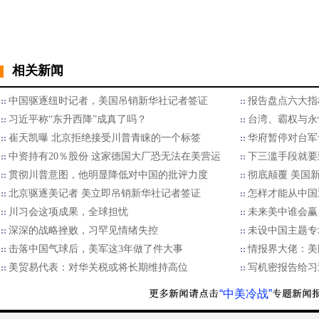
相关新闻
中国驱逐纽时记者，美国吊销新华社记者签证
报告盘点六大指
习近平称“东升西降”成真了吗？
台湾、霸权与永
崔天凯曝 北京拒绝接受川普青睐的一个标签
华府暂停对台军
中资持有20％股份 这家德国大厂恐无法在美营运
下三滥手段就要
贯彻川普意图，他明显降低对中国的批评力度
彻底颠覆 美国
北京驱逐美记者 美立即吊销新华社记者签证
怎样才能从中国
川习会这项成果，全球担忧
未来美中谁会赢
深深的战略挫败，习罕见情绪失控
未设中国主题专
击落中国气球后，美军这3年做了件大事
情报界大佬：美
美贸易代表：对华关税或将长期维持高位
写机密报告给习
“中美冷战”