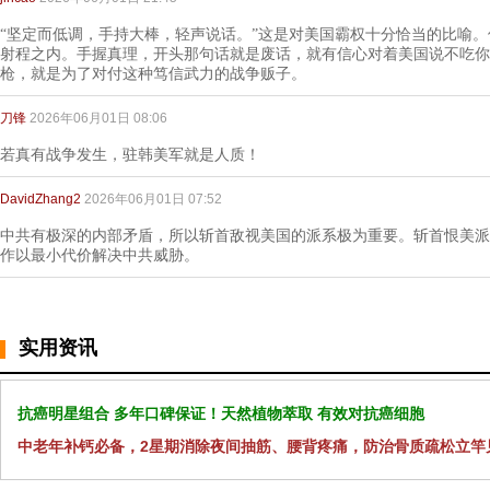
“坚定而低调，手持大棒，轻声说话。”这是对美国霸权十分恰当的比喻
射程之内。手握真理，开头那句话就是废话，就有信心对着美国说不吃你
枪，就是为了对付这种笃信武力的战争贩子。
刀锋
2026年06月01日 08:06
若真有战争发生，驻韩美军就是人质！
DavidZhang2
2026年06月01日 07:52
中共有极深的内部矛盾，所以斩首敌视美国的派系极为重要。斩首恨美派
作以最小代价解决中共威胁。
实用资讯
抗癌明星组合 多年口碑保证！天然植物萃取 有效对抗癌细胞
中老年补钙必备，2星期消除夜间抽筋、腰背疼痛，防治骨质疏松立竿