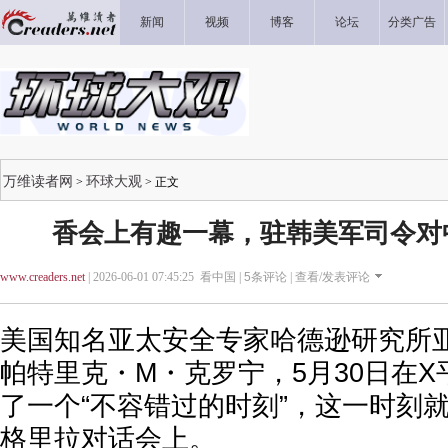
新闻
视频
博客
论坛
分类广告
万维读者网
环球大观
>
> 正文
香会上有趣一幕，驻韩美军司令对
www.creaders.net
| 2026-06-01 07:45:25 看中国 |
5
条评论 |
查看/发表评论
美国知名亚太安全专家哈德逊研究所
帕特里克・M・克罗宁，5月30日在
了一个“不容错过的时刻”，这一时刻就
格里拉对话会上。