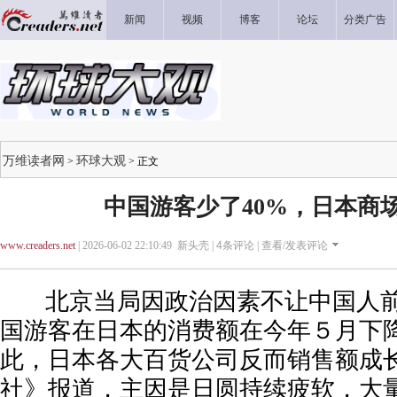
新闻
视频
博客
论坛
分类广告
万维读者网
环球大观
>
> 正文
中国游客少了40%，日本商
www.creaders.net
| 2026-06-02 22:10:49 新头壳 |
4
条评论 |
查看/发表评论
北京当局因政治因素不让中国人前
国游客在日本的消费额在今年５月下降
此，日本各大百货公司反而销售额成长
社》报道，主因是日圆持续疲软，大