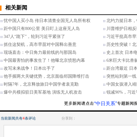
相关新闻
忧中国人买小岛 传日本清查全国无人岛所有权
北约力挺日本，
距中国只有800公里 美日盯上这座无人岛
川普维护日相反
347人“跪下”，轮到习近平紧张了
习近平批高市早
抓住这契机，高市早苗对中国释出善意
历史性突破！北
现场直击：中日角力最前线的与那国岛
史上首次 日本
中国最害怕的事发生了！他曝北京愤怒内幕
6米巨大卡比兽
改写未来战争！日本出手了
距台湾最近 日
他手握两大关键优势，北京面临邻国降维打击
突然站到第一线
时隔7年，北京释放旅日中国学者袁克勤
中国女孩潜入靖
爆中共模拟驻日美军基地 演练无人机攻击
锐减90%，习
“中日关系”
当前新闻共有
4
条评论
分享到：