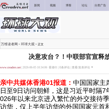
新闻
视频
博客
论坛
分类广告
万维读者网
环球大观
>
> 正文
决意攻台？！中联部官宣释
www.creaders.net
| 2026-06-05 10:34:06 香港01 |
0
条评论 |
查看/发表评论
亲中共媒体香港01报道：
中国国家主
日至9日访问朝鲜，这是习近平时隔7
026年以来北京进入繁忙的外交接待
访华，仅上半年访华的外国国家元首