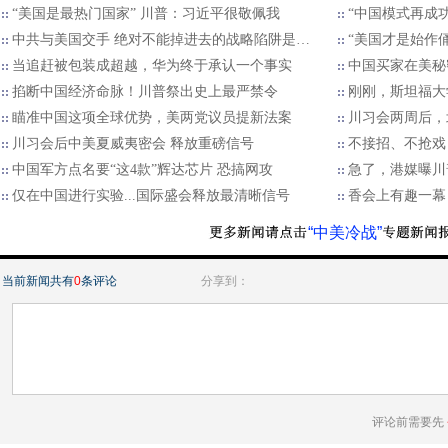
“美国是最热门国家” 川普：习近平很敬佩我
“中国模式再成
中共与美国交手 绝对不能掉进去的战略陷阱是…
“美国才是始作俑
当追赶被包装成超越，华为终于承认一个事实
中国买家在美秘
掐断中国经济命脉！川普祭出史上最严禁令
刚刚，斯坦福大
瞄准中国这项全球优势，美两党议员提新法案
川习会两周后，
川习会后中美夏威夷密会 释放重磅信号
不接招、不抢戏
中国军方点名要“这4款”辉达芯片 恐搞网攻
急了，港媒曝川
仅在中国进行实验...国际盛会释放最清晰信号
香会上有趣一幕
“中美冷战”
当前新闻共有
0
条评论
分享到：
评论前需要先