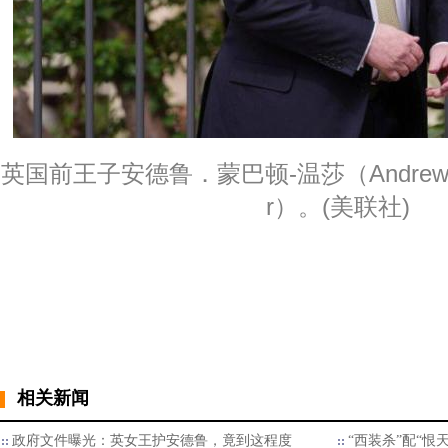
英国前王子安德鲁．蒙巴顿-温莎（Andrew Moun
r）。(美联社)
相关新闻
政府文件曝光：英女王护安德鲁，竟到这程度
“西装杀”配“恨