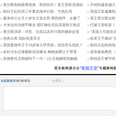
查尔斯抱病硬撑现身，凯特回归！英王室暗流涌动
开销却越来越大
凯特王妃抗癌三年重启海外行程，气色红润
英国王室威廉凯
夏洛特小公主11岁生日发近照 网民惊呼：太像了
英王查尔斯这样
卡米拉外访细节曝光 紧盯梅拉尼拉高跟鞋引热议
打破王室框架！
查尔斯演讲：诗意、玩笑以及对川普的微妙反驳
“美国人可能在说
他将访美 国际高度关注
哈里王子痛诉“
英国爱德华王子18岁帅儿罕亮相，也陷秃头危机？
凯特王妃惊艳现
哈利与女记者暧昧信息曝光 梅根急晒父子滑雪
患癌孤独离世.
安德鲁性丑闻烧到下一代！2公主婚姻双双触礁
凯特还不够节俭
“英国王室”
当前新闻共有
0
条评论
分享到：