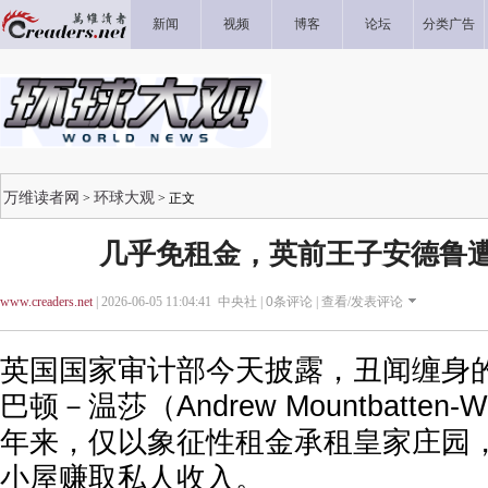
新闻
视频
博客
论坛
分类广告
万维读者网
环球大观
>
> 正文
几乎免租金，英前王子安德鲁
www.creaders.net
| 2026-06-05 11:04:41 中央社 |
0
条评论 |
查看/发表评论
英国国家审计部今天披露，丑闻缠身
巴顿－温莎（Andrew Mountbatten-
年来，仅以象征性租金承租皇家庄园
小屋赚取私人收入。