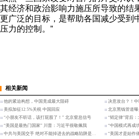
其经济和政治影响力施压所导致的结
更广泛的目标，是帮助各国减少受到
压力的控制。”
相关新闻
他的紧迫构想，中国竟成最大阻碍
决意攻台？！中
美拟加征12.5%关税 中国回应
北京黑钱管道曝
“小朋友不听话，该打屁股了！” 北京窒息信号
“韬定律”背后
“美国是最热门国家” 川普：习近平很敬佩我
“中国模式再成
中共与美国交手 绝对不能掉进去的战略陷阱是…
“美国才是始作俑