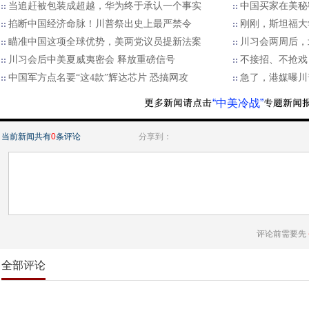
当追赶被包装成超越，华为终于承认一个事实
中国买家在美秘
掐断中国经济命脉！川普祭出史上最严禁令
刚刚，斯坦福大
瞄准中国这项全球优势，美两党议员提新法案
川习会两周后，
川习会后中美夏威夷密会 释放重磅信号
不接招、不抢戏
中国军方点名要“这4款”辉达芯片 恐搞网攻
急了，港媒曝川
“中美冷战”
当前新闻共有
0
条评论
分享到：
评论前需要先
全部评论