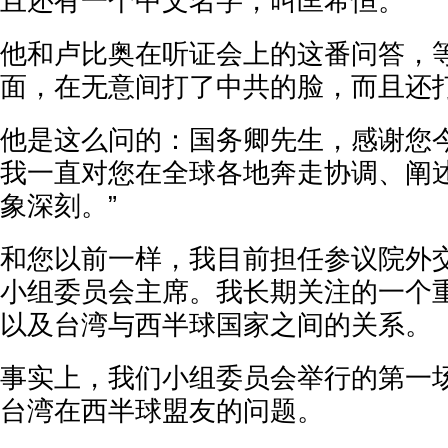
且还有一个中文名字，叫匡希恒。
他和卢比奥在听证会上的这番问答，
面，在无意间打了中共的脸，而且还
他是这么问的：国务卿先生，感谢您
我一直对您在全球各地奔走协调、阐
象深刻。”
和您以前一样，我目前担任参议院外
小组委员会主席。我长期关注的一个
以及台湾与西半球国家之间的关系。
事实上，我们小组委员会举行的第一
台湾在西半球盟友的问题。