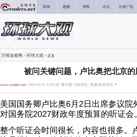
新闻
视频
博客
论坛
分类广告
万维读者网
环球大观
>
> 正文
被问关键问题，卢比奥把北京的
www.creaders.net
| 2026-06-05 13:02:06 看中国 |
0
条评论 |
查看/发表评论
美国国务卿卢比奥6月2日出席参议院
对国务院2027财政年度预算的听证会
整个听证会时间很长，内容也很多。