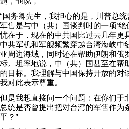
题，他说，
“国务卿先生，我担心的是，川普总统
军售是与中（共）国谈判时的一项‘绝
忧在于，现在的中共国比过去几年更
中共军机和军舰频繁穿越台湾海峡中
亚周边海域，同时还在帮助伊朗和俄
标。坦率地说，中（共）国甚至在帮
的目标。我理解与中国保持开放的对
我对此表示尊重。
但是我想直接问一个问题：在你们于
总统是否曾提出把对台湾的军售作为
平？”