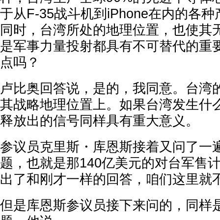
于从F-35战斗机到iPhone在内的
同时，台湾所处的地理位置，也使其
是军事力量投射都具有不可替代的重
点吗？
卢比奥回答说，是的，我同意。台湾
其战略地理位置上。如果台湾发生什
释放出的信号同样具有重大意义。
参议员克里斯・库恩斯接着又问了一
题，也就是那140亿美元的对台军售
出了和刚才一样的回答，咱们这里就
但是库恩斯参议员接下来问的，同样