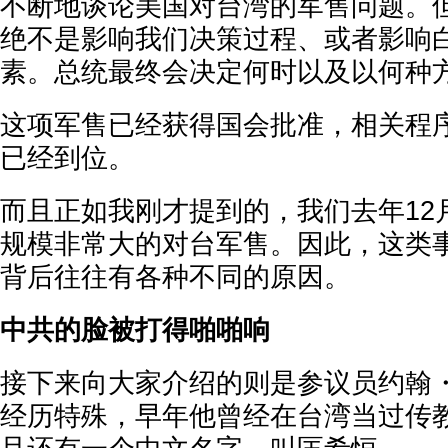
不断地谈论美国对台湾的军售问题。
绝不是影响我们决策过程、或者影响
素。总统最终会决定何时以及以何种
这项军售已经获得国会批准，相关程
已经到位。
而且正如我刚才提到的，我们去年12
规模非常大的对台军售。因此，这类
背后往往有各种不同的原因。
中共的脸被打得啪啪响
接下来向大家介绍的则是参议员约翰
经历特殊，早年他曾经在台湾当过传