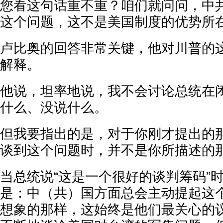
您看这句话重不重？咱们就问问，中
这个问题，这不是美国制度的优势所
卢比奥的回答非常关键，他对川普的
解释。
他说，坦率地说，我不会讨论总统在
什么、没说什么。
但我要指出的是，对于你刚才提出的
谈到这个问题时，并不是你所描述的
当总统说“这是一个很好的谈判筹码”
是：中（共）国方面总会主动提起这
想象的那样，这始终是他们最关心的