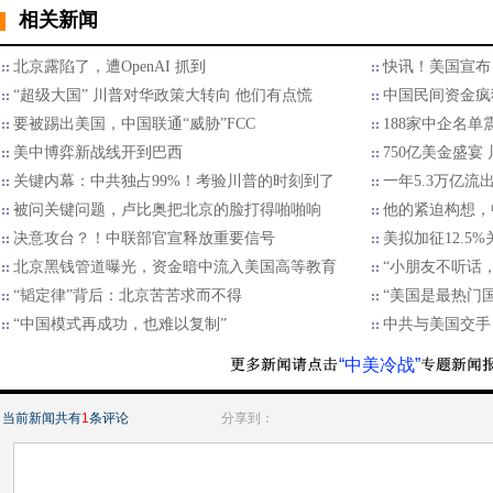
相关新闻
北京露陷了，遭OpenAI 抓到
快讯！美国宣布
“超级大国” 川普对华政策大转向 他们有点慌
中国民间资金疯
要被踢出美国，中国联通“威胁”FCC
188家中企名
美中博弈新战线开到巴西
750亿美金盛宴
关键内幕：中共独占99%！考验川普的时刻到了
一年5.3万亿
被问关键问题，卢比奥把北京的脸打得啪啪响
他的紧迫构想，
决意攻台？！中联部官宣释放重要信号
美拟加征12.5
北京黑钱管道曝光，资金暗中流入美国高等教育
“小朋友不听话
“韬定律”背后：北京苦苦求而不得
“美国是最热门
“中国模式再成功，也难以复制”
中共与美国交手
“中美冷战”
当前新闻共有
1
条评论
分享到：