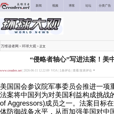
新闻
视频
博客
论坛
分类广告
万维读者网
环球大观
>
> 正文
“侵略者轴心”写进法案！美
www.creaders.net
| 2026-06-11 12:22:09 VOA |
1
条评论 |
查看/发表评论
美国国会参议院军事委员会推进一项
法案将中国列为对美国利益构成挑战的“侵
of Aggressors)成员之一。法案
体防御战备水平，从而加强美国对中