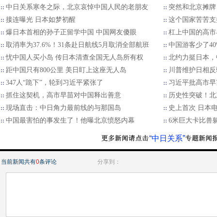
中日关系寒冬之际，北京哀悼中国人民的老朋友
突然和北京摊牌
接连曝光 日本如梦初醒
这个国家苦苦支
爆日本首相的孙子正留学中国 中国网友傻眼
杠上中国的高市
取消率为37.6%！31条赴日航线5月取消全部航班
中国游客少了4
忧中国人买小岛 传日本清查全国无人岛所有权
北约力挺日本，
距中国只有800公里 美日盯上这座无人岛
川普维护日相反
347人“跪下”，轮到习近平紧张了
习近平批高市早
抓住这契机，高市早苗对中国释出善意
历史性突破！北
现场直击：中日角力最前线的与那国岛
史上首次 日本
中国最害怕的事发生了！他曝北京愤怒内幕
6米巨大卡比兽
“中日关系”
当前新闻共有
0
条评论
分享到：