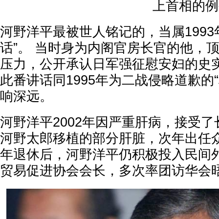
上首相的例
河野洋平最被世人铭记的，当属1993
话”。 当时身为内阁官房长官的他，
压力，公开承认日军强征慰安妇的史
此番讲话同1995年为二战侵略道歉的
响深远。
河野洋平2002年因严重肝病，接受
河野太郎移植的部分肝脏，次年出任众议
年退休后，河野洋平仍积极投入民间
贸易促进协会会长，多次率团访华会