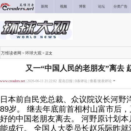
新闻
视频
博客
论坛
分类广告
万维读者网
环球大观
>
> 正文
又一“中国人民的老朋友”离去 
www.creaders.net
| 2026-06-11 21:22:02 星岛日报 |
0
条评论 |
查看/发表评论
日本前自民党总裁、众议院议长河野
89岁。 继去年底前首相村山富市后
好的中国老朋友离去。 河野原计划本
能成行。 全国人大委员长赵乐际昨就