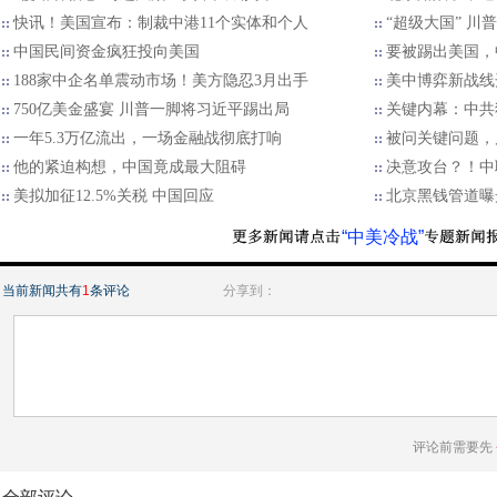
快讯！美国宣布：制裁中港11个实体和个人
“超级大国” 川
中国民间资金疯狂投向美国
要被踢出美国，中
188家中企名单震动市场！美方隐忍3月出手
美中博弈新战线
750亿美金盛宴 川普一脚将习近平踢出局
关键内幕：中共
一年5.3万亿流出，一场金融战彻底打响
被问关键问题，
他的紧迫构想，中国竟成最大阻碍
决意攻台？！中
美拟加征12.5%关税 中国回应
北京黑钱管道曝
“中美冷战”
当前新闻共有
1
条评论
分享到：
评论前需要先