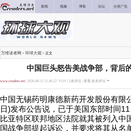
新闻
视频
博客
论坛
分类广告
万维读者网
环球大观
>
> 正文
中国巨头怒告美战争部，背后
www.creaders.net
| 2026-06-12 11:46:22 VOA |
1
条评论 |
查看/发表评论
中国无锡药明康德新药开发股份有限公
日)发布公告说，已于美国东部时间1
比亚特区联邦地区法院就其被列入中
国战争部提起诉讼，并要求将其从名