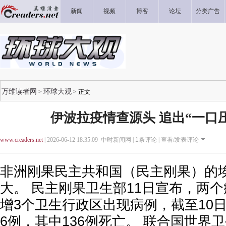
新闻
视频
博客
论坛
分类广告
万维读者网
环球大观
>
> 正文
伊波拉疫情查源头 追出“一口
www.creaders.net
| 2026-06-12 18:35:09 中时新闻网 |
1
条评论 |
查看/发表评论
非洲刚果民主共和国（民主刚果）的
大。 民主刚果卫生部11日宣布，两
增3个卫生行政区出现病例，截至10日
6例，其中136例死亡。 联合国世界