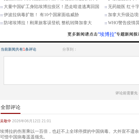
大量中国矿工身陷埃博拉疫区！恐走暗道逃离回国
无药能医 红十字
伊波拉病毒扩散！ 有10个国家面临威胁
加拿大升级边境
防堵埃博拉！刚果旅客误登机 整机转降加拿大
WHO警告疫情
“埃博拉”
当前新闻共有
1
条评论
分享到：
评论前需要先
全部评论
吴敬中
2026年06月12日 21:01
埃博拉的伤害乘以一百倍，也赶不上全球停摆的中国病毒。大外宣不遗余
可惜中国病毒遥遥领先。