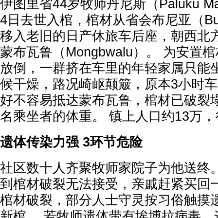
伊图里省44岁牧师丹尼斯（Paluku Maku
4日去世入棺，棺材从省会布尼亚（Bu
移入老旧的日产休旅车后座，朝西北
蒙布瓦鲁（Mongbwalu）。 为安
放倒，一群挤在车里的年轻家属只能坐
候干燥，路况崎岖颠簸，原本3小时车
好不容易抵达蒙布瓦鲁，棺材已破裂
名乘坐者的体重。 镇上人口约13万
遗体传染力强 3环节危险
社区数十人齐聚牧师家院子为他送终。
到棺材破裂无法接受，亲戚赶紧买回一
棺材破裂，部分人士守灵按习俗触摸
新棺。 若牧师遗体带有埃博拉病毒，