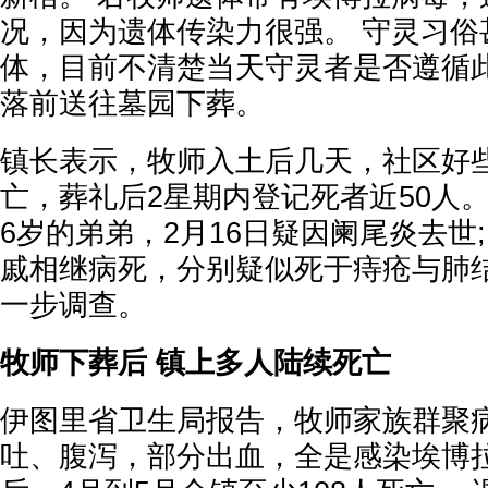
况，因为遗体传染力很强。 守灵习俗
体，目前不清楚当天守灵者是否遵循
落前送往墓园下葬。
镇长表示，牧师入土后几天，社区好
亡，葬礼后2星期内登记死者近50人。
6岁的弟弟，2月16日疑因阑尾炎去世
戚相继病死，分别疑似死于痔疮与肺结
一步调查。
牧师下葬后 镇上多人陆续死亡
伊图里省卫生局报告，牧师家族群聚
吐、腹泻，部分出血，全是感染埃博拉