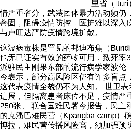
里省（Itu
情严重省分，武装团体暴力活动频仍
蒂固，阻碍疫情防控，医护难以深入疫
与卢旺达严防疫情跨境扩散。
这波病毒株是罕见的邦迪布焦（Bundi
也无已证实有效的药物可用，致死率30
派驻民主刚果东部的流行病学家波伦（Olivie
今表示，部分高风险区仍有许多盲点
这代表疫情全貌仍不为人知。 世卫表
进展，但隔离患者床位不足，疫情严
250张。 联合国难民署今报告，民主
的克潘巴难民营（Kpangba camp
博拉，难民营传播风险高，须加强预