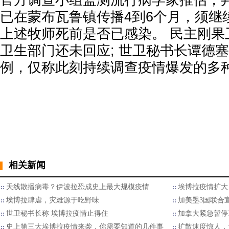
官方调查小组监测流行病学家推估，
已在蒙布瓦鲁镇传播4到6个月，须继
上述牧师死前是否已感染。 民主刚果
卫生部门还未回应; 世卫秘书长谭德
例，仅称此刻持续调查疫情爆发的多
相关新闻
天线散播病毒？伊波拉恐成史上最大规模疫情
埃博拉疫情扩大
埃博拉肆虐，灾难源于吃野味
加美墨3国联合
世卫秘书长称 埃博拉疫情止得住
加拿大紧急暂停
史上第三大埃博拉疫情来袭，你需要知道的几件事
扩散速度惊人，