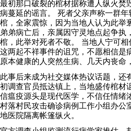
最初那口破裂的棺材据称遭人纵火焚
病蔓延的谣言。 死者父亲声称一群年
棺，全家震惊，因为当地人认为此举亵
弟弟病亡后，亲属因守灵地点起争执
棺，此举对死者不敬。 当地人宁可相
这两起不祥事件的诅咒，不愿相信是
原本健康的人突然生病、几天内丧命
此事后来成为社交媒体热议话题，还有
初调查官员抵达镇上，当地盛传棺材诅
信瘟疫源头是现代医学，不信任情绪浓
村落村民攻击确诊病例工作小组办公
地医院隔离帐篷纵火。