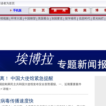
维读者为首页
首
页
新
闻
视
频
博
手机版
万维视频
环球大观
中国嘹望
美国看台
加国要览
留学移民
信息时代
星光灿烂
|
|
|
|
|
|
|
|
埃博拉
离！ 中国大使馆紧急提醒
中国驻刚果民主共和国大使馆发布安全形势通报。一、近期重要案件
 详细 >
拉病毒传播速度快