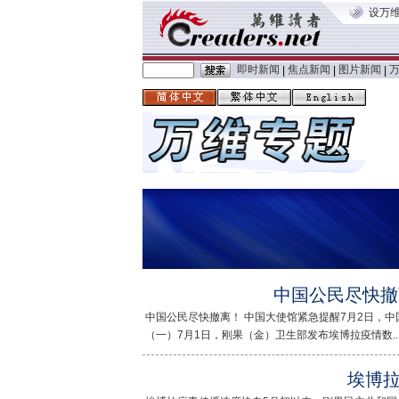
设万
即时新闻
焦点新闻
图片新闻
|
|
|
中国公民尽快撤
中国公民尽快撤离！ 中国大使馆紧急提醒7月2日，
（一）7月1日，刚果（金）卫生部发布埃博拉疫情数...<
埃博