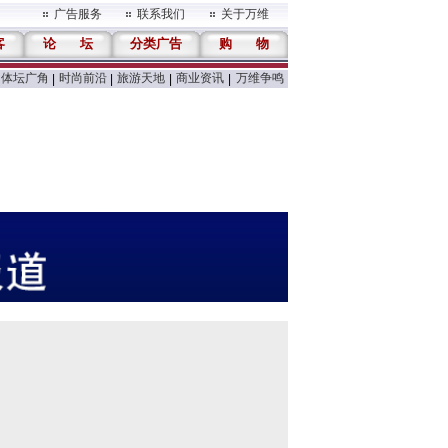
广告服务
联系我们
关于万维
客
论
坛
分类广告
购
物
体坛广角
时尚前沿
旅游天地
商业资讯
万维争鸣
|
|
|
|