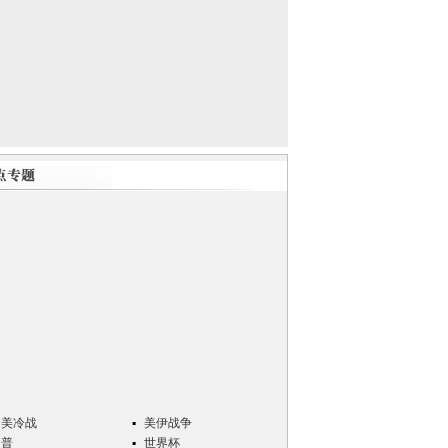
中美冷战
美伊战争
川普
世界杯