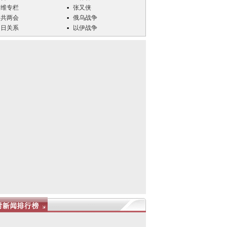
万维专栏
张又侠
中共两会
俄乌战争
中日关系
以伊战争