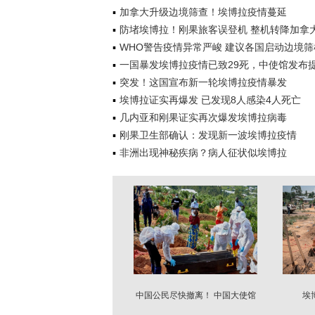
加拿大升级边境筛查！埃博拉疫情蔓延
防堵埃博拉！刚果旅客误登机 整机转降加拿
WHO警告疫情异常严峻 建议各国启动边境筛
一国暴发埃博拉疫情已致29死，中使馆发布
突发！这国宣布新一轮埃博拉疫情暴发
埃博拉证实再爆发 已发现8人感染4人死亡
几内亚和刚果证实再次爆发埃博拉病毒
刚果卫生部确认：发现新一波埃博拉疫情
非洲出现神秘疾病？病人征状似埃博拉
中国公民尽快撤离！ 中国大使馆
埃
紧急提醒