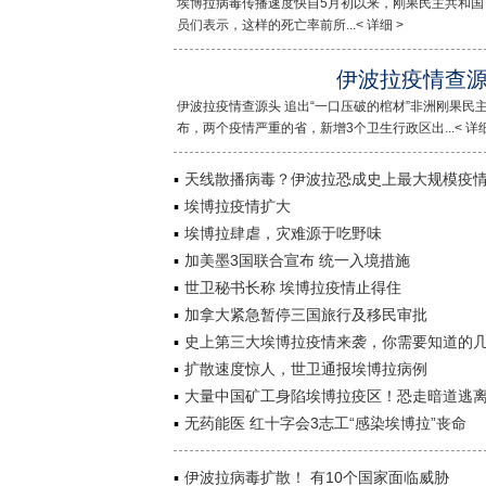
埃博拉病毒传播速度快自5月初以来，刚果民主共和国
员们表示，这样的死亡率前所...< 详细 >
伊波拉疫情查源
伊波拉疫情查源头 追出“一口压破的棺材”非洲刚果民
布，两个疫情严重的省，新增3个卫生行政区出...< 详细
天线散播病毒？伊波拉恐成史上最大规模疫
埃博拉疫情扩大
埃博拉肆虐，灾难源于吃野味
加美墨3国联合宣布 统一入境措施
世卫秘书长称 埃博拉疫情止得住
加拿大紧急暂停三国旅行及移民审批
史上第三大埃博拉疫情来袭，你需要知道的
扩散速度惊人，世卫通报埃博拉病例
大量中国矿工身陷埃博拉疫区！恐走暗道逃
无药能医 红十字会3志工“感染埃博拉”丧命
伊波拉病毒扩散！ 有10个国家面临威胁