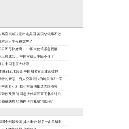
共高官突然决意出走美国 美国总领事不敢
批杭州人半夜被惊醒了
国公民尽快撤离！ 中国大使馆紧急提醒
军上校成烈士 中国军机出事瞒不住了
度对中国态度大转弯
0年做到全球顶尖 中国知名女企业家被抓
菲特的智慧：穷人变富最快的路只有3个字
开中国看守所 数小时后他抵达美国洛杉
国强烈反弹 这国急派代表团直飞北京讨公
国领袖缺席 哈梅内伊葬礼成“照妖镜”
国哪个州最爱国 排名出炉 最后一名跌破眼