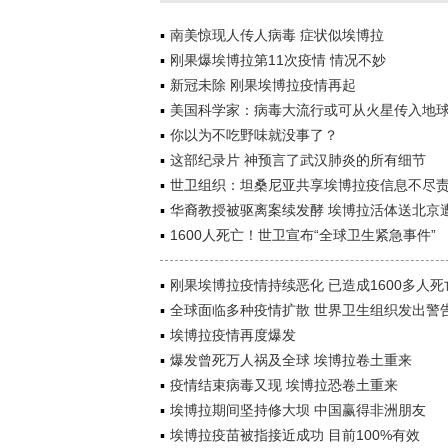
南美惊现人传人病毒 症状似埃博拉
刚果爆埃博拉第11次疫情 情况不妙
新冠未除 刚果埃博拉疫情再起
美国科学家：病毒大流行或可从火星传入地
你以为不吃野味就没事了？
这部纪录片 神预言了武汉肺炎的所有细节
世卫组织：坦桑尼亚共享埃博拉疫信息不尽
华裔教授被驱离案续发酵 埃博拉活体送北京
1600人死亡！世卫宣布“全球卫生紧急事件”
刚果埃博拉疫情持续恶化 已造成1600多人死
全球面临多种疫情扩散 世界卫生组织发出警
埃博拉疫情再度爆发
爆发曾死万人祸及全球 埃博拉卷土重来
疫情结束病毒又现 埃博拉恐卷土重来
埃博拉期间坚持修大坝 中国赢得非洲朋友
埃博拉疫苗被指接近成功 目前100%有效