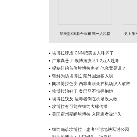
加美墨3国联合宣布 统一入境措
史上第
施
埃博拉肆虐 CNN把美国人吓坏了
广东真悬了 埃博拉疫区1.2万人赴粤
揭秘纽约首位埃博拉患者 他究竟是谁？
朝鲜为防埃博拉 禁外国游客入境
闻埃博拉色变 西非毒贩死在机场没人敢救
埃博拉治好了 奥巴马不怕拥抱她
埃博拉殃及 运毒者倒在机场没人救
埃博拉有可能在纽约大肆传播
美国密州疑瞒埃博拉 入院患者被消失
纽约确诊埃博拉，患者坐过地铁逛过公园