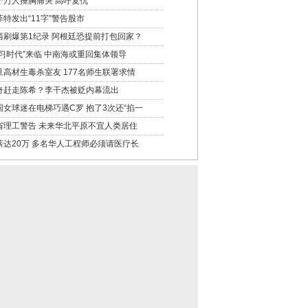
十万人捶胸痛哭 高呼复仇
菲特发出“11字”警告股市
西刷爆第1纪录 阿根廷恐提前打包回家？
“习时代”来临 中南海或重回集体领导
旦高材生毒杀室友 177名师生联署求情
奇赶走陈希？李干杰被贬内幕流出
国女球迷在电梯巧遇C罗 抱了3次还“掐一
省理工警告 未来华北平原不宜人类居住
薪达20万 多名华人工程师必须请医疗长