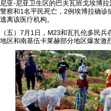
尼亚-尼亚卫生区的巴夫瓦班戈埃博拉
警察和1名平民死亡，2例埃博拉确诊
逃离该医疗机构。
（五）7月1日，M23和瓦扎伦多民
地区和南基伍卡莱赫部分地区爆发激