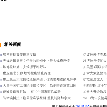
相关新闻
埃博拉病毒传播速度快
伊波拉疫情查源
天线散播病毒？伊波拉恐成史上最大规模疫情
埃博拉疫情扩大
埃博拉肆虐，灾难源于吃野味
加美墨3国联合
世卫秘书长称 埃博拉疫情止得住
加拿大紧急暂停
史上第三大埃博拉疫情来袭，你需要知道的几件事
扩散速度惊人，
大量中国矿工身陷埃博拉疫区！恐走暗道逃离回国
无药能医 红十字
伊波拉病毒扩散！ 有10个国家面临威胁
加拿大升级边境
防堵埃博拉！刚果旅客误登机 整机转降加拿大
WHO警告疫情
“埃博拉”