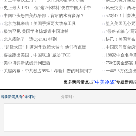
史上最大 IPO！ 但“这2种材料”仍在中国人手中
风云突变：两场
中国巨头怒告美战争部，背后的水有多深？
52对47！川普
北京危机来临！美国手握两大致命工具
堕入美国无心咒
极为罕见 美国学者惊爆遭中国逮捕
“侵略者轴心”
北京露陷了，遭OpenAI 抓到
快讯！美国宣布
“超级大国” 川普对华政策大转向 他们有点慌
中国民间资金疯
要被踢出美国，中国联通“威胁”FCC
188家中企名
美中博弈新战线开到巴西
750亿美金盛宴
关键内幕：中共独占99%！考验川普的时刻到了
一年5.3万亿
“中美冷战”
当前新闻共有
0
条评论
分享到：