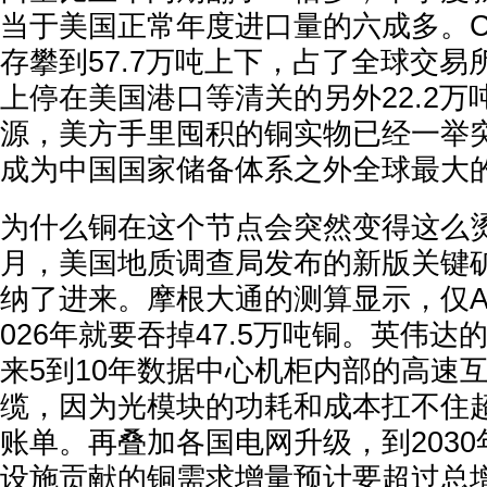
当于美国正常年度进口量的六成多。C
存攀到57.7万吨上下，占了全球交易
上停在美国港口等清关的另外22.2万
源，美方手里囤积的铜实物已经一举突
成为中国国家储备体系之外全球最大
为什么铜在这个节点会突然变得这么烫手
月，美国地质调查局发布的新版关键
纳了进来。摩根大通的测算显示，仅A
026年就要吞掉47.5万吨铜。英伟
来5到10年数据中心机柜内部的高速
缆，因为光模块的功耗和成本扛不住
账单。再叠加各国电网升级，到203
设施贡献的铜需求增量预计要超过总