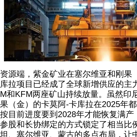
资源端，紫金矿业在塞尔维亚和刚果（
库拉项目已经成了全球新增供应的主力
M和KFM两座矿山持续放量。虽然印
果（金）的卡莫阿-卡库拉在2025年
按目前进度要到2028年才能恢复满
参股和长协绑定的方式锁定了相当比
坦、塞尔维亚、蒙古的多点布局，让