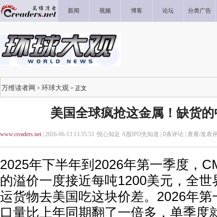
新闻
视频
博客
论坛
分类广告
万维读者网
环球大观
>
> 正文
美国全球疯抢这金属！缺货的
www.creaders.net
| 2026-06-13 13:35:53 悦心知足 A股IPO先知道 |
0
条评论 |
查看/发表
2025年下半年到2026年第一季度，
的溢价一度接近每吨1200美元，全
运货物去美国吃这块价差。2026年
口量比上年同期翻了一倍多，单季度就