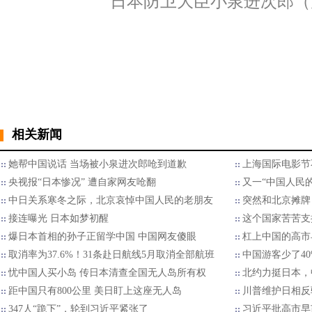
日本防卫大臣小泉进次郎（
相关新闻
她帮中国说话 当场被小泉进次郎呛到道歉
上海国际电影节
央视报“日本惨况” 遭自家网友呛翻
又一“中国人民
中日关系寒冬之际，北京哀悼中国人民的老朋友
突然和北京摊牌
接连曝光 日本如梦初醒
这个国家苦苦支
爆日本首相的孙子正留学中国 中国网友傻眼
杠上中国的高市
取消率为37.6%！31条赴日航线5月取消全部航班
中国游客少了4
忧中国人买小岛 传日本清查全国无人岛所有权
北约力挺日本，
距中国只有800公里 美日盯上这座无人岛
川普维护日相反
347人“跪下”，轮到习近平紧张了
习近平批高市早