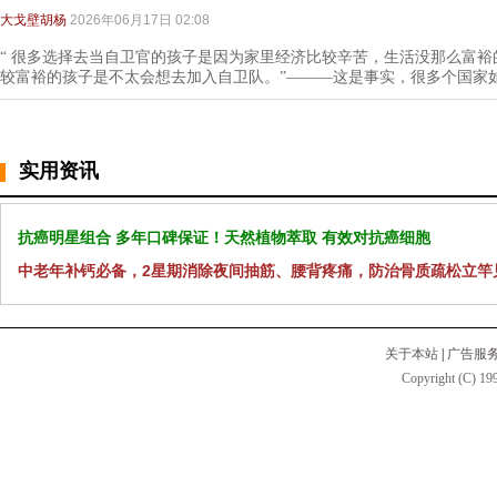
大戈壁胡杨
2026年06月17日 02:08
“ 很多选择去当自卫官的孩子是因为家里经济比较辛苦，生活没那么富
较富裕的孩子是不太会想去加入自卫队。”———这是事实，很多个国家
实用资讯
抗癌明星组合 多年口碑保证！天然植物萃取 有效对抗癌细胞
中老年补钙必备，2星期消除夜间抽筋、腰背疼痛，防治骨质疏松立竿
关于本站
|
广告服
Copyright (C) 199