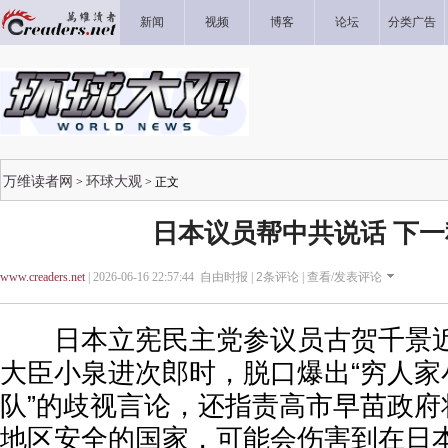
新闻
视频
博客
论坛
分类广告
万维读者网
环球大观
>
> 正文
日本议员帮中共说话 下
www.creaders.net
| 2026-06-16 22:57:44 自由时报 |
2
条评论 |
查看/发表评论
日本立宪民主党参议员古贺千景近
大臣小泉进次郎时，脱口爆出“穷人家
队”的歧视言论，还指责高市早苗政府
地区安全的国家，可能会伤害到在日本