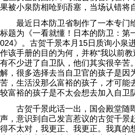
果被小泉防相呛到语塞，当场认错将
最近日本防卫省制作了一本专门给
标题为《一看就懂！日本的防卫：第
024》。古贺千景本月15日质询小泉
作该手册的目的为何，并称“我以前教
有不少进了自卫队，他们其实很辛苦
解，很多选择去当自卫官的孩子是因
苦，生活没那么富裕的孩子，才可能
较富裕的孩子是不太会想去加入自卫队
古贺千景此话一出，国会殿堂随即
声，意识到自己发言惹议的古贺千景赶
得不太对，我更正、我更正。我真的