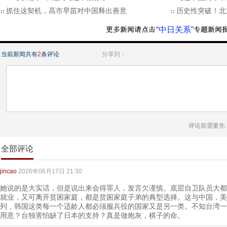
抓住这契机，高市早苗对中国释出善意
历史性突破！北
“中日关系”
当前新闻共有
2
条评论
分享到：
评论前需要先
全部评论
jincao
2026年06月17日 21:30
她说的是大实话，但是说出来会得罪人，发言欠谨慎。底层自卫队员大都
就业，又可离开贫困家庭，都是贫困家庭子弟的典型选择。这与中国，美
列，韩国这类每一个适龄人都必须服兵役的国家又是另一类。不知台湾一
用意？台独害怕缺了日本的支持？真是做炮灰，棋子的命。