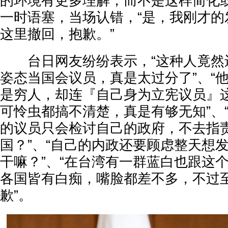
的环境有更多理解，而不是这样简化或
一时语塞，当场认错，“是，我刚才的
这里撤回，抱歉。”
台日网友纷纷表示，“这种人竟然
姿态当国会议员，真是太过分了”、“
是穷人，却连『自己身为立宪议员』
可怜虫都搞不清楚，真是有够无知”、
的议员只会检讨自己的政府，不去指
国？”、“自己的内政还要顾虑整天想
干嘛？”、“在台湾有一群蓝白也跟这个
各国皆有白痴，嘴脸都差不多，不过
歉”。