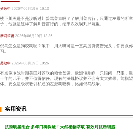
吴敬中
2026年06月19日 16:13
楼下川黑是不是没听过川普骂普京啊？了解川普言行，只通过左霉的断章
子，他就是这样了解川普言行的，结果次次误判掉坑里。
摩诃笨蛋
2026年06月19日 13:35
俄乌怎么是狗咬狗呢？敬中，川大嘴可是一直高度赞赏普光头，你要跟你的
习。
吴敬中
2026年06月19日 10:26
有点像冷战时期美国对苏联的粮食禁运。欧洲轻则睁一只眼闭一只眼，重
十年的儿子，并不值得信任。现有的法规协议并不会有太大效果。能指望
体。要么是极权教训私通的左派狗咬狗，比如俄乌战争。
实用资讯
抗癌明星组合 多年口碑保证！天然植物萃取 有效对抗癌细胞