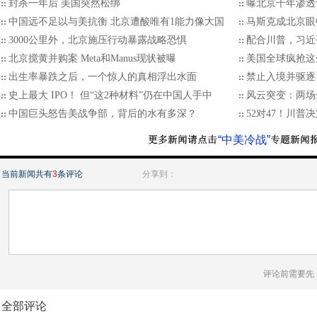
封杀一年后 美国突然松绑
曝北京千年渗透
中国远不足以与美抗衡 北京遭酸唯有1能力像大国
马斯克成北京眼
3000公里外，北京施压行动暴露战略恐惧
配合川普，习近
北京搅黄并购案 Meta和Manus现状被曝
美国全球疯抢这
出生率暴跌之后，一个惊人的真相浮出水面
禁止入境并驱逐
史上最大 IPO！ 但“这2种材料”仍在中国人手中
风云突变：两场
中国巨头怒告美战争部，背后的水有多深？
52对47！川普
“中美冷战”
当前新闻共有
3
条评论
分享到：
评论前需要先
全部评论