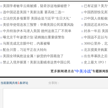
美国学者敏辛云南被捕，疑牵涉这地缘秘密？
已有证据？美方
选中国还是美国？美新法案 要高校二选一
中国西部惊见美
立法控其多项重罪 美国会送习近平“生日大礼”
25中国人坐船
美驻华使馆连发三预警：华裔美国公民双重风险
美国迟迟未对De
中共特洛伊木马潜入美国 德州这座工厂不简单
封杀一年后 美
曝北京千年渗透计划 诺姆抛出重量级警告
中国远不足以与
马斯克成北京眼中钉，内幕被曝
3000公里外
配合川普，习近平正在大转向
北京搅黄并购案 M
美国全球疯抢这金属！缺货的中国着急了
出生率暴跌之后
禁止入境并驱逐！美新法案瞄准这类中国公民
史上最大 IPO
“中美冷战”
当前新闻共有
1
条评论
分享到：