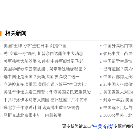
相关新闻
美国“王牌飞弹”进驻日本 剑指中国
中国升高出口审
秀“空军一号”新机 川普亲自透露美中大消息
锁死中共，凸显
美军秘密大杀器曝光 能把中共军舰炸到飞起
中国留学生最怕
美国学者敏辛云南被捕，疑牵涉这地缘秘密？
已有证据？美方
选中国还是美国？美新法案 要高校二选一
中国西部惊见美
立法控其多项重罪 美国会送习近平“生日大礼”
25中国人坐船
美驻华使馆连发三预警：华裔美国公民双重风险
美国迟迟未对De
中共特洛伊木马潜入美国 德州这座工厂不简单
封杀一年后 美
曝北京千年渗透计划 诺姆抛出重量级警告
中国远不足以与
马斯克成北京眼中钉，内幕被曝
3000公里外
“中美冷战”