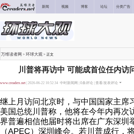
新闻
视频
博客
论坛
分类广告
万维读者网
环球大观
>
> 正文
川普将再访中 可能成首位任内访
www.creaders.net
| 2026-06-22 10:52:34 中时新闻网 |
0
条评论 |
查看/发表评论
继上月访问北京时，与中国国家主席
美国总统川普称，他将在今年内再次
界普遍相信他届时将出席在广东深圳
（APEC）深圳峰会。若川普成行，